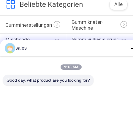
Beliebte Kategorien
Alle
Gummikneter-
Gummiherstellungsmaschine
Maschine
Mischende 
Gummivulkanisierungspres
Mühlgummimaschine
Maschine
sales
Gummiextrudermaschine 
Feed Gummi 
Der Kalten Zufuhr
Extruder
9:18 AM
Förderband-Gelenk-
Gummischlauch-
Good day, what product are you looking for?
Maschine
Fertigungsstraße