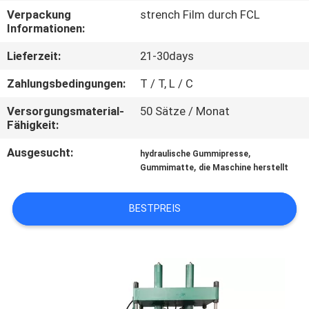
Verpackung
strench Film durch FCL
TRETEN
Informationen:
SIE
Lieferzeit:
21-30days
MIT
Zahlungsbedingungen:
T / T, L / C
UNS
Versorgungsmaterial-
50 Sätze / Monat
IN
Fähigkeit:
VERBINDUNG
Ausgesucht:
,
hydraulische Gummipresse
,
Gummimatte
die Maschine herstellt
NACHRICHTEN
BESTPREIS
FÄLLE
SITEMAP