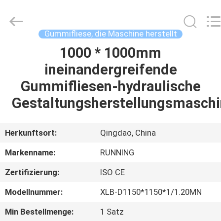
Running
Machine
CO.,LTD.
All
Rights
Gummifliese, die Maschine herstellt
Reserved.
1000 * 1000mm
HAUS
ineinandergreifende
PRODUKTE
Gummifliesen-hydraulische
Gestaltungsherstellungsmasch
ÜBER
UNS
Herkunftsort:
Qingdao, China
Markenname:
RUNNING
FABRIK-
Zertifizierung:
ISO CE
AUSFLUG
Modellnummer:
XLB-D1150*1150*1/1.20MN
QUALITÄTSKONTROLLE
Min Bestellmenge:
1 Satz