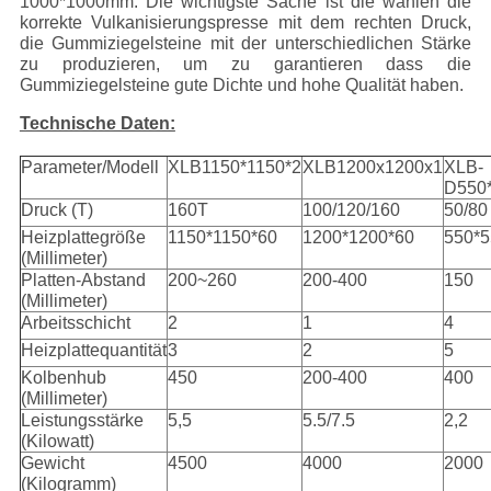
1000*1000mm. Die wichtigste Sache ist die wählen die
korrekte Vulkanisierungspresse mit dem rechten Druck,
die Gummiziegelsteine mit der unterschiedlichen Stärke
zu produzieren, um zu garantieren dass die
Gummiziegelsteine gute Dichte und hohe Qualität haben.
Technische Daten:
Parameter/Modell
XLB1150*1150*2
XLB1200x1200x1
XLB-
D550
Druck (T)
160T
100/120/160
50/80
Heizplattegröße
1150*1150*60
1200*1200*60
550*5
(Millimeter)
Platten-Abstand
200~260
200-400
150
(Millimeter)
Arbeitsschicht
2
1
4
Heizplattequantität
3
2
5
Kolbenhub
450
200-400
400
(Millimeter)
Leistungsstärke
5,5
5.5/7.5
2,2
(Kilowatt)
Gewicht
4500
4000
2000
(Kilogramm)