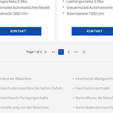
ungsstärke:5.5Kw
Leistungsstärke:5.5Kw
ittene Stückchen
rmodell:Automatisches Modell
Steuermodell:Automatische
tsbreite:1000 mm
Arbeitsbreite:1000 mm
KONTAKT
KONTAKT
Page 1 of 2
|<
<<
1
2
>>
>|
mikneter-Maschine
mischende Mühlgumm
iextrudermaschine der kalten Zufuhr
feed Gummi extruder
ischlauch-Fertigungsstraße
Gummifliese, die Masch
ireihe weg von der Maschine
Gummikalendermasch