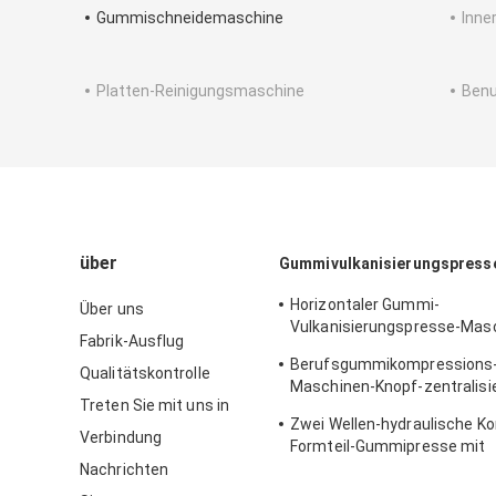
Gummischneidemaschine
Inne
Platten-Reinigungsmaschine
Ben
über
Gummivulkanisierungspress
Horizontaler Gummi-
Über uns
Vulkanisierungspresse-Masc
Fabrik-Ausflug
Boden-Matte, die Maschine h
Berufsgummikompressions-
Qualitätskontrolle
Maschinen-Knopf-zentralisi
Treten Sie mit uns in
Steuerung
Zwei Wellen-hydraulische K
Verbindung
Formteil-Gummipresse mit
unabhängigem elektrische
Nachrichten