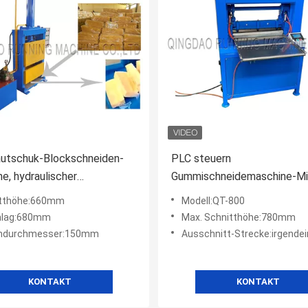
autschuk-Blockschneiden-
PLC steuern
e, hydraulischer
Gummischneidemaschine-Mi
engummiballen-Schneider
Blatt-Streifen-Schneidemas
itthöhe:660mm
Modell:QT-800
hlag:680mm
Max. Schnitthöhe:780mm
endurchmesser:150mm
Ausschnitt-Strecke:irgende
KONTAKT
KONTAKT