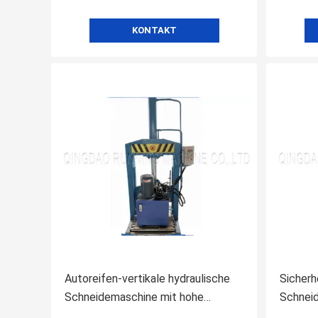
KONTAKT
Autoreifen-vertikale hydraulische
Sicherhe
Schneidemaschine mit hohe
Schnei
Präzisions-Rundmesser-Ausschnitt
Gummia