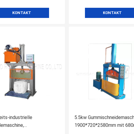
KONTAKT
KONTAKT
its-industrielle
5.5kw Gummischneidemasch
demaschine,
1900*720*2580mm mit 68
usschnitt-Presse für
Messer-Anschlag