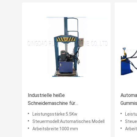
Industrielle heiße
Automa
Schneidemaschine für
Gummis
Verbundgummi/synthetischen
Millime
Leistungsstärke:5.5Kw
Leist
Gummi
150mm 
Steuermodell:Automatisches Modell
Steue
Arbeitsbreite:1000 mm
Arbei