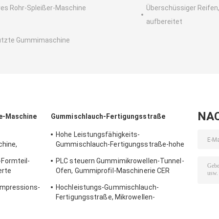
res Rohr-Spleißer-Maschine
Überschüssiger Reifen
aufbereitet
utzte Gummimaschine
NA
e-Maschine
Gummischlauch-Fertigungsstraße
Hohe Leistungsfähigkeits-
hine,
Gummischlauch-Fertigungsstraße-hohe
erstellt
Temperatur, die Maschine bildet
Formteil-
PLC steuern Gummimikrowellen-Tunnel-
erte
Ofen, Gummiprofil-Maschinerie CER
Zertifikat
ompressions-
Hochleistungs-Gummischlauch-
Fertigungsstraße, Mikrowellen-
m System
Vulkanisierungspresse