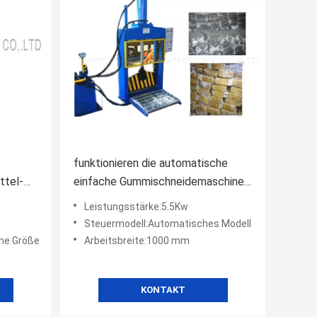
funktionieren die automatische
ttel-
einfache Gummischneidemaschine
chine
5.5KW mit pneumatischer Zufuhr
Leistungsstärke:5.5Kw
Steuermodell:Automatisches Modell
ine Größe
Arbeitsbreite:1000 mm
KONTAKT