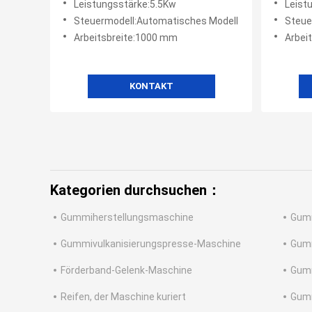
Leistungsstärke:5.5Kw
Leist
geschn
Steuermodell:Automatisches Modell
Steue
Arbeitsbreite:1000 mm
Arbei
KONTAKT
Kategorien durchsuchen：
Gummiherstellungsmaschine
Gum
Gummivulkanisierungspresse-Maschine
Gumm
Förderband-Gelenk-Maschine
Gumm
Reifen, der Maschine kuriert
Gumm