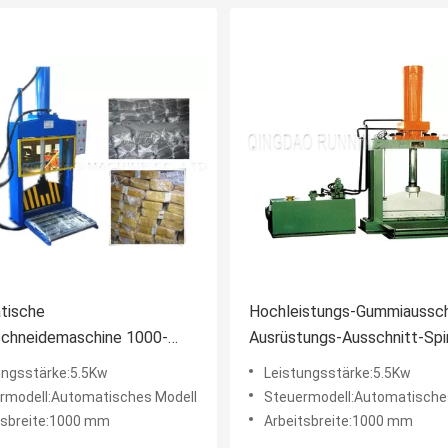
tische
Hochleistungs-Gummiaussch
chneidemaschine 1000-
Ausrüstungs-Ausschnitt-Spi
ter-Arbeitsbreite mit
austauschbare Steuerung
ungsstärke:5.5Kw
Leistungsstärke:5.5Kw
Durchmesser-Kolben
rmodell:Automatisches Modell
Steuermodell:Automatische
tsbreite:1000 mm
Arbeitsbreite:1000 mm