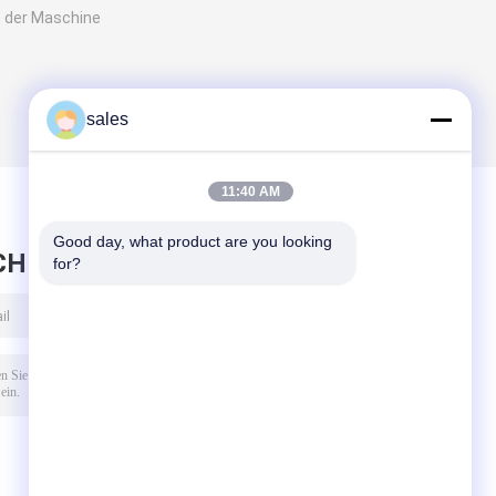
, der Maschine
sales
11:40 AM
Good day, what product are you looking 
CHRICHT HINTERLASSEN
for?