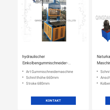
hydraulischer
Naturk
Einkolbengummischneider-
Maschin
Gummischneidemaschine des
Einkolb
Art:Gummischneidemaschine
Schn
ballen-5.5kw
Schnitthöhe:660mm
Ansc
Stroke:680mm
Kolb
KONTAKT