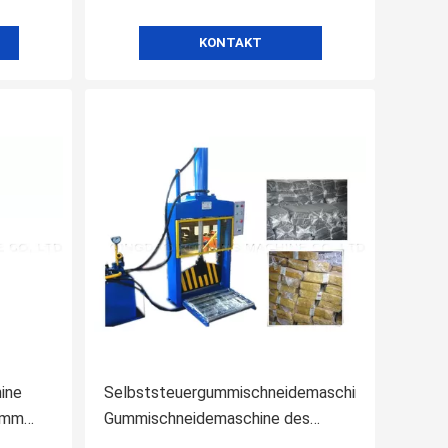
KONTAKT
ine
Selbststeuergummischneidemaschine,
0mm
Gummischneidemaschine des
ballen-5.5KW