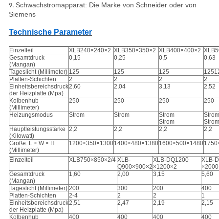
Schwachstromapparat: Die Marke von Schneider oder von
9.
Siemens
Technische Parameter
Einzelteil
XLB240×240×2
XLB350×350×2
XLB400×400×2
XLB5
Gesamtdruck
0,15
0,25
0,5
0,63
(Mangan)
Tageslicht (Millimeter)
125
125
125
1251
Platten-Schichten
2
2
2
2
Einheitsbereichsdruck
2,60
2,04
3,13
2,52
der Heizplatte (Mpa)
Kolbenhub
250
250
250
250
(Millimeter)
Heizungsmodus
Strom
Strom
Strom
Stro
Strom
Stro
Hauptleistungsstärke
2,2
2,2
2,2
2,2
(Kilowatt)
Größe: L × W × H
1200×350×1300
1400×480×1380
1600×500×1480
1750
(Millimeter)
Einzelteil
XLB750×850×2/4
XLB-
XLB-DQ1200
XLB-
Q900×900×2
×1200×2
×2000
Gesamtdruck
1,60
2,00
3,15
5,60
(Mangan)
Tageslicht (Millimeter)
200
300
200
400
Platten-Schichten
2-4
2
2
1
Einheitsbereichsdruck
2,51
2,47
2,19
2,15
der Heizplatte (Mpa)
Kolbenhub
400
400
400
400