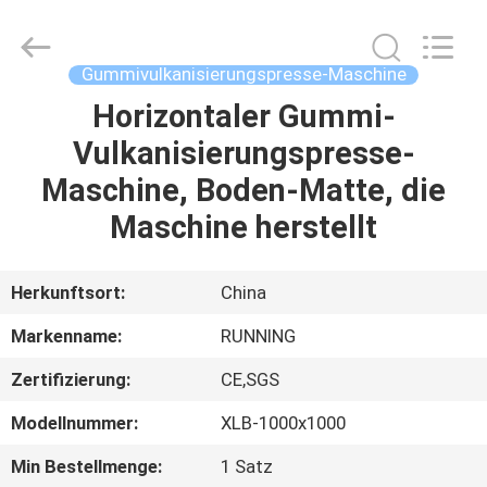
Running
Machine
CO.,LTD.
All
Rights
Gummivulkanisierungspresse-Maschine
Reserved.
Horizontaler Gummi-
HAUS
Vulkanisierungspresse-
PRODUKTE
Maschine, Boden-Matte, die
Maschine herstellt
ÜBER
UNS
Herkunftsort:
China
Markenname:
RUNNING
FABRIK-
Zertifizierung:
CE,SGS
AUSFLUG
Modellnummer:
XLB-1000x1000
QUALITÄTSKONTROLLE
Min Bestellmenge:
1 Satz