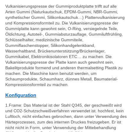
Vulkanisierungspresse der Gummiproduktplatte trifft auf alle
Arten Gummi (Naturkautschuk, EPDM-Gummi, NBR-Gummi,
synthetischer Gummi, Silikonkautschuk…) Plattenvulkanisierung
und Kompressionsformteil zu. Die Vulkanisierungspresse der
Gummiplatte kann gewohnt sein, O-Ring, versiegelnde Teile,
Öldichtung, Autoteil-, Gummiabsturzauflage, Gummiluftfrühling,
Schlüsselhalter, medizinische Gummiteile,
Gummiflaschenstopper, Silikonhandgelenkband,
Wasserhaltband, Brückenunterstützung/Brückenlager,
Gummikabel, Elektronikisolatoren ETC… zu machen. Die
Vulkanisierungspresse der Platte kann auch gewohnt sein,
Bakelitprodukte formend und anderen thermalsetting Plastik zu
machen. Die Maschine kann benutzt werden, um
Schaumprodukte, Schaumharz, dünnes Metall, Baumaterial-
Kompressionsformteil zu machen.
Konfiguration
1.Frame: Das Material ist der Stahl Q345, der geschweißt wird
und CO2-Schutzschweißverfahren verwendet ist. hochfest, kein
Luftloch, nicht einfaches gebrochen, dann unter Verwendung des
Härteprozesses, zum des internen Druckes freizugeben. Er ist
nicht nicht in Form, unter Verwendung der Mittebehandlung