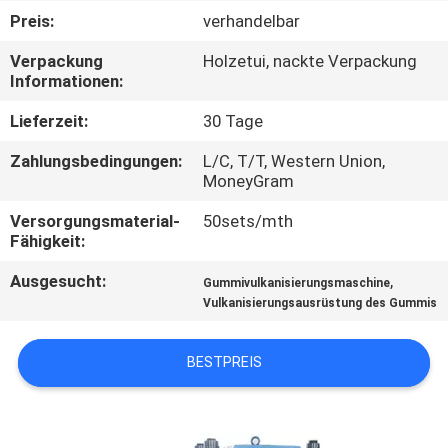
Preis:
verhandelbar
TRETEN
Verpackung
Holzetui, nackte Verpackung
SIE
Informationen:
MIT
Lieferzeit:
30 Tage
UNS
Zahlungsbedingungen:
L/C, T/T, Western Union,
IN
MoneyGram
VERBINDUNG
Versorgungsmaterial-
50sets/mth
Fähigkeit:
NACHRICHTEN
Ausgesucht:
,
Gummivulkanisierungsmaschine
Vulkanisierungsausrüstung des Gummis
FÄLLE
BESTPREIS
SITEMAP