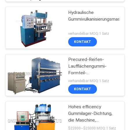
Hydraulische
Gummivulkanisierungsmaschin
verhandelbar MOQ:1 Satz
KONTAKT
Precured-Reifen-
Laufflächengummi-
Formteil-
Maschine/verschaffter
verhandelbar MOQ:1 Satz
Reifen-Schritt, der
KONTAKT
Maschine herstellt
Hohes efficency
Gummilager-Dichtung,
die Maschine,
Vulkanisierungsmaschine,
$22000~$23000 MOQ:1 Satz