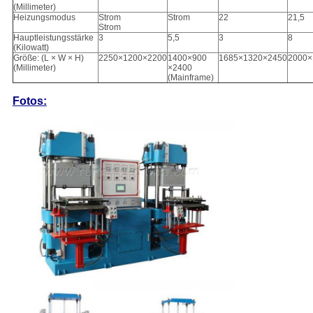
(Millimeter)
Heizungsmodus
Strom
Strom
22
21,5
Strom
Hauptleistungsstärke
3
5,5
3
8
(Kilowatt)
Größe: (L × W × H)
2250×1200×2200
1400×900
1685×1320×2450
2000×
(Millimeter)
×2400
(Mainframe)
Fotos: