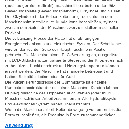
hohen Präzision 4. Die Hauptmaschine ist bestehen herauf Platte
(auch aufgerufener Strahl), maschinell bearbeiten unten Sitz,
Bewegungsplatte (Bewegungsplattform), Ölzylinder und Säulen.
Der Ölzylinder ist, der Kolben kolbenartig, der unten in den
Maschinensitz installiert ist. Kunde kann beschließen, zylinder
zwei an den Seiten der Maschine zwei zu installieren schnellen
Rückhol.
Die vulvanizing Presse der Platte hat unabhängigen
Energiemechanismus und elektrisches System. Der Schaltkasten
wird an der rechten Seite der Hauptmaschine in Position
gebracht. Die Maschine nimmt PLC-Steuerung an, ausgerüstet
mit LCD-Bildschirm. Zentralisierte Steuerung der Knöpfe, einfach
zu benützen. Funktionsdruck und Heizungstemperatur können
justiert werden. Die Maschine hat manuelle Betriebsart und
halben Selbsttätigkeitsmodus für Wahl.
Die Vulkanisierungspresse der Gummiplatte ist einzelne
Pumpstationsstruktur der einzelnen Maschine. Kunden können
Duplex) Maschine des Doppelten auch wählen (oder multi
Maschine schließen Arbeit zusammen an. Alle Hydrauliksystem
und elektrisches System haben Überlastschutz.
Wenn die Maschinenarbeit, Kolbenbewegung von unten, bis die
Form zu schließen, die Produkte in Form zusammendrücken.
Anwendung: