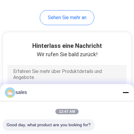
29
Sehen Sie mehr an
Gummifliese, die
Maschine herstellt
Hinterlass eine Nachricht
Wir rufen Sie bald zurück!
50
Reifen, der
sales
Maschine kuriert
12:47 AM
Good day, what product are you looking for?