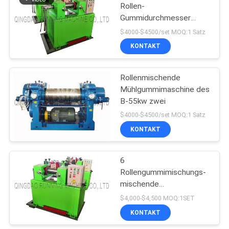
Rollen-
Gummidurchmesser
82
Rollenmischende
$4000-$4500/set MOQ:1 Satz
Mühlwasserkühlungs-
Förderband-Gelenk-
KONTAKT
160mm
Maschine
Rollenmischende
Mühlgummimaschine des
B-55kw zwei
$4000-$4500/set MOQ:1 Satz
KONTAKT
34
Gummischlauch-
6
Rollengummimischungs-
Fertigungsstraße
mischende
Mühlmaschine des Zoll-
$4,000-$4,500 MOQ:1SET
1-2kg der Kapazitäts-
KONTAKT
zwei