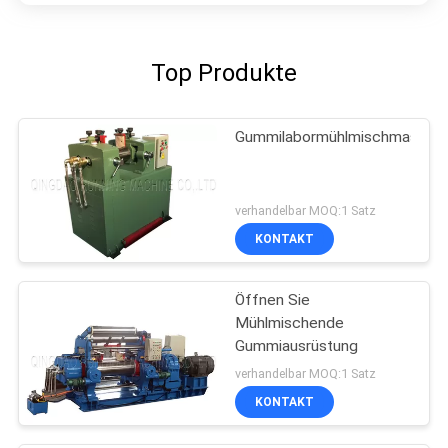
Top Produkte
Gummilabormühlmischmaschin
verhandelbar MOQ:1 Satz
KONTAKT
Öffnen Sie
Mühlmischende
Gummiausrüstung
verhandelbar MOQ:1 Satz
KONTAKT