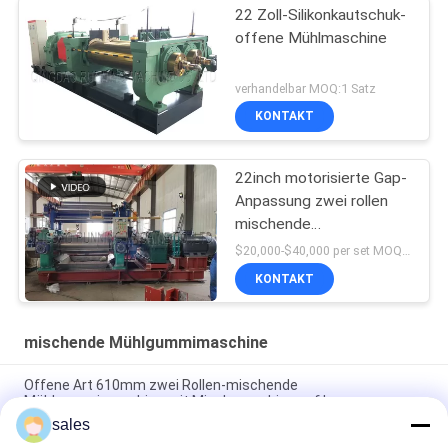
22 Zoll-Silikonkautschuk-
offene Mühlmaschine
verhandelbar MOQ:1 Satz
KONTAKT
22inch motorisierte Gap-
Anpassung zwei rollen
mischende
Mühlgummimaschine mit
$20,000-$40,000 per set MOQ:1 Satz
Mischmaschine auf
KONTAKT
Lager
mischende Mühlgummimaschine
Offene Art 610mm zwei Rollen-mischende
Mühlgummimaschine mit Mischmaschine auf Lager
sales
Gummimischungs-mischende Mühlmaschine XK-450 18 Zoll