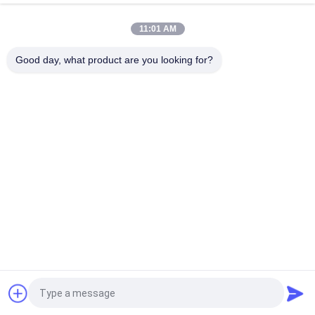
Rollen-Durchmesser 48" Länge
11:01 AM
16 Antriebsmotor der Zoll-offene Mühlgummimischungs-
Mischmaschine-37kw
Good day, what product are you looking for?
Beliebte Kategorien
Alle
Gummikneter-
Gummiherstellungsmaschine
Maschine
Mischende 
Gummivulkanisierungspres
Mühlgummimaschine
Maschine
Gummiextrudermaschine 
Feed Gummi 
Der Kalten Zufuhr
Extruder
Förderband-Gelenk-
Gummischlauch-
Maschine
Fertigungsstraße
Fordern Sie ein Angebot