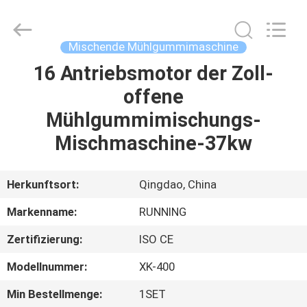
Running
Machine
CO.,LTD.
All
Rights
Mischende Mühlgummimaschine
Reserved.
16 Antriebsmotor der Zoll-
HAUS
offene
PRODUKTE
Mühlgummimischungs-
Mischmaschine-37kw
ÜBER
UNS
Herkunftsort:
Qingdao, China
Markenname:
RUNNING
FABRIK-
Zertifizierung:
ISO CE
AUSFLUG
Modellnummer:
XK-400
QUALITÄTSKONTROLLE
Min Bestellmenge:
1SET