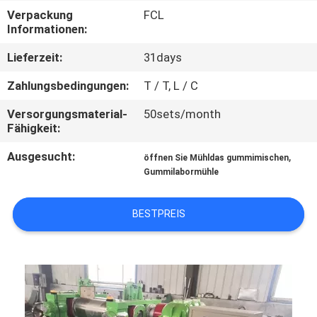
Verpackung
FCL
TRETEN
Informationen:
SIE
Lieferzeit:
31days
MIT
Zahlungsbedingungen:
T / T, L / C
UNS
Versorgungsmaterial-
50sets/month
IN
Fähigkeit:
VERBINDUNG
Ausgesucht:
,
öffnen Sie Mühldas gummimischen
Gummilabormühle
NACHRICHTEN
BESTPREIS
FÄLLE
SITEMAP