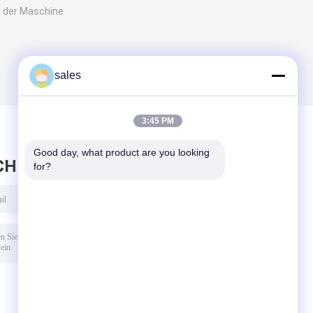
, der Maschine
sales
3:45 PM
Good day, what product are you looking 
CHRICHT HINTERLASSEN
for?