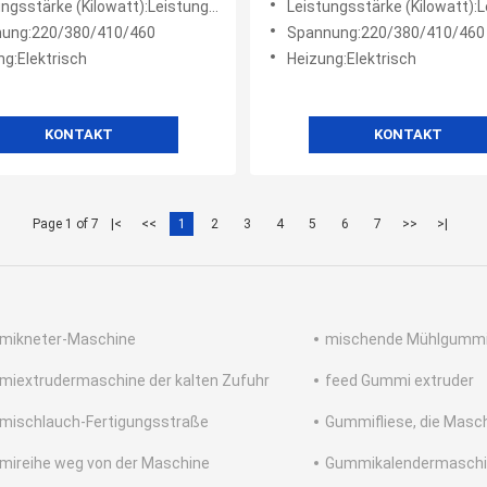
sstärke (Kilowatt):Leistungsstärke (Kilowatt)
Leistungsstärke (Kilowatt):Leistungsstärke
ung:220/380/410/460
Spannung:220/380/410/460
ng:Elektrisch
Heizung:Elektrisch
KONTAKT
KONTAKT
Page 1 of 7
|<
<<
1
2
3
4
5
6
7
>>
>|
mikneter-Maschine
mischende Mühlgumm
iextrudermaschine der kalten Zufuhr
feed Gummi extruder
ischlauch-Fertigungsstraße
Gummifliese, die Masch
ireihe weg von der Maschine
Gummikalendermasch