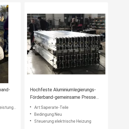
band-
Hochfeste Aluminiumlegierungs-
Förderband-gemeinsame Presse
für die Stahl-/Gewebe-Gurte
 (Kilowatt)
Art:Saperate-Teile
Bedingung:Neu
Steuerung:elektrische Heizung