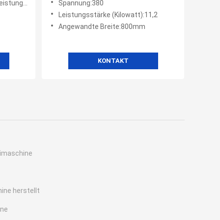
 (Kilowatt)
Spannung:380
Vulkanisierungspresse 380V
Leistungsstärke (Kilowatt):11,2
Angewandte Breite:800mm
KONTAKT
imaschine
ine herstellt
ine