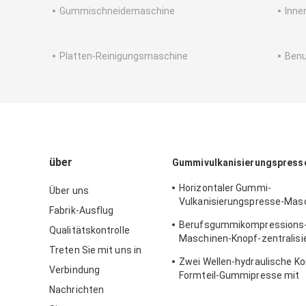
Gummischneidemaschine
Inne
Platten-Reinigungsmaschine
Ben
über
Gummivulkanisierungspress
Horizontaler Gummi-
Über uns
Vulkanisierungspresse-Masc
Fabrik-Ausflug
Boden-Matte, die Maschine h
Berufsgummikompressions-
Qualitätskontrolle
Maschinen-Knopf-zentralisi
Treten Sie mit uns in
Steuerung
Zwei Wellen-hydraulische K
Verbindung
Formteil-Gummipresse mit
unabhängigem elektrische
Nachrichten