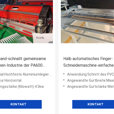
band-schnallt gemeinsame
Halb automatisches Finger-
en-Industrie der PA600
Schneidemaschine-einfache
hlungs-PV/PVC das
PVC-Förderband-V bearbeit
al:Hochfeste Aluminiumlegierung
Anwendung:Schnitt des PVC-För
rken um
ur:Horizontal
Angewandte Gurtbreite:Maxim
ungsstärke (Kilowatt):4.5kw
Angewandte Gurtstärke:Wenige
KONTAKT
KONTAKT