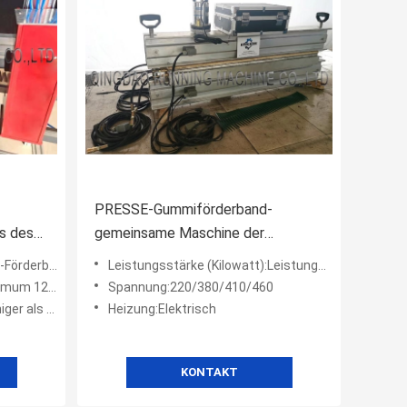
PRESSE-Gummiförderband-
s des
gemeinsame Maschine der
et
Wasserkühlungs-1.5m heiße
derbandes
Leistungsstärke (Kilowatt):Leistungsstärke (Kilowatt)
Vulkanisierungs
um 1200mm
Spannung:220/380/410/460
r als 4mm
Heizung:Elektrisch
KONTAKT