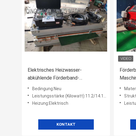
Elektrisches Heizwasser-
Förder
abkühlende Förderband-
Maschin
gemeinsame Maschine mit freier
Luftkü
Bedingung:Neu
Materi
Wasser-Pumpe
Verstä
Leistungsstärke (Kilowatt):11.2/14.1/16.5/18.6/21.1/23.3/25.6
Strukt
Heizung:Elektrisch
Leist
KONTAKT