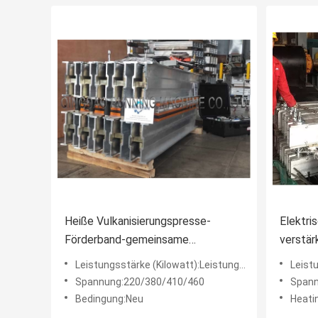
Heiße Vulkanisierungspresse-
Elektri
Förderband-gemeinsame
verstär
Maschinen-einfache Operation
415V
Leistungsstärke (Kilowatt):Leistungsstärke (Kilowatt)
Leistung
Spannung:220/380/410/460
Spann
Bedingung:Neu
Heatin