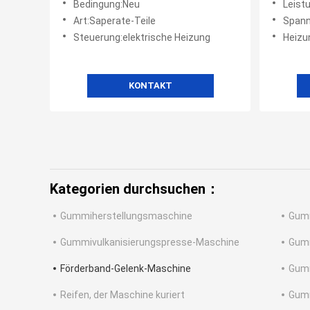
Bedingung:Neu
Leistung
Operation behandelt
Art:Saperate-Teile
Spann
Steuerung:elektrische Heizung
Heizu
KONTAKT
Kategorien durchsuchen：
Gummiherstellungsmaschine
Gum
Gummivulkanisierungspresse-Maschine
Gumm
Förderband-Gelenk-Maschine
Gumm
Reifen, der Maschine kuriert
Gumm