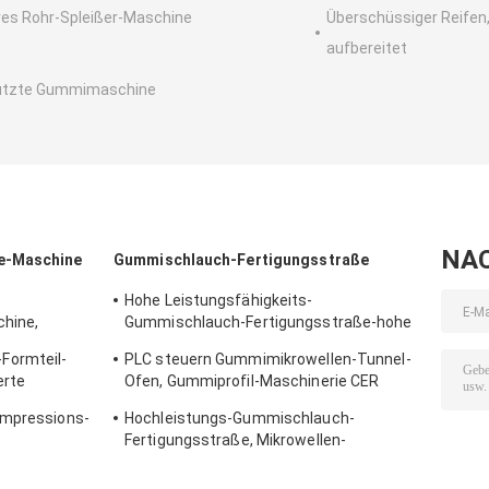
res Rohr-Spleißer-Maschine
Überschüssiger Reifen
aufbereitet
utzte Gummimaschine
NA
e-Maschine
Gummischlauch-Fertigungsstraße
Hohe Leistungsfähigkeits-
hine,
Gummischlauch-Fertigungsstraße-hohe
erstellt
Temperatur, die Maschine bildet
Formteil-
PLC steuern Gummimikrowellen-Tunnel-
erte
Ofen, Gummiprofil-Maschinerie CER
Zertifikat
ompressions-
Hochleistungs-Gummischlauch-
Fertigungsstraße, Mikrowellen-
m System
Vulkanisierungspresse