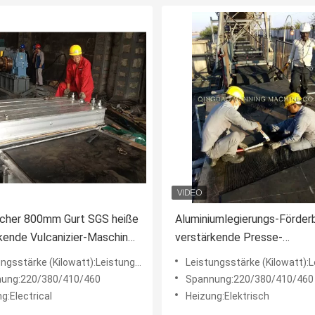
scher 800mm Gurt SGS heiße
Aluminiumlegierungs-Förder
kende Vulcanizier-Maschine
verstärkende Presse-
Vulkanisierungsmaschine
sstärke (Kilowatt):Leistungsstärke (Kilowatt)
Leistungsstärke (Kilowatt):Leistungsstärke
ung:220/380/410/460
Spannung:220/380/410/460
g:Electrical
Heizung:Elektrisch