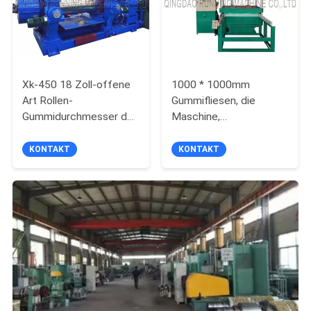
Xk-450 18 Zoll-offene
1000 * 1000mm
Art Rollen-
Gummifliesen, die
Gummidurchmesser der
Maschine,
mischende
Gummipulver-Fliesen-
Mühlmaschinen-450mm
Formteil-Presse-
KONTAKT
KONTAKT
Maschine herstellen