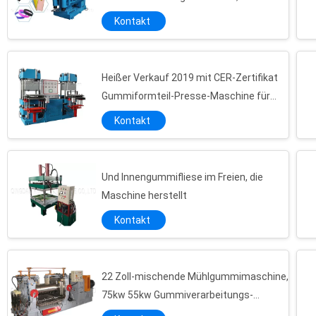
Schaum-Teppichs PVCs EVA
Kontakt
herzustellen
Heißer Verkauf 2019 mit CER-Zertifikat
Gummiformteil-Presse-Maschine für
Schuhe eine Presse der Station zwei
Kontakt
nach USA
Und Innengummifliese im Freien, die
Maschine herstellt
Kontakt
22 Zoll-mischende Mühlgummimaschine,
Fallende Art Gummikneter-Maschine, luftdichter Banbury-Maschinen-Gummi-Mischer
75kw 55kw Gummiverarbeitungs-
Rahmen-Art Gummivulkanisierungsmaschinen-horizontale Struktur mit 600 T für Gummiplatte
Maschinerie