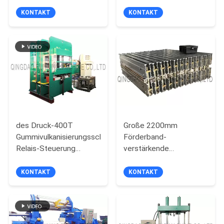
Verdrängung
Schlauch und Draht
PRIVACY
KONTAKT
KONTAKT
POLICY
des Druck-400T
Große 2200mm
Gummivulkanisierungsschicht-
Förderband-
Relais-Steuerung
verstärkende
presse-der Maschinen-
Ausrüstungs-Strom-
2 Arbeits
Heizung
KONTAKT
KONTAKT