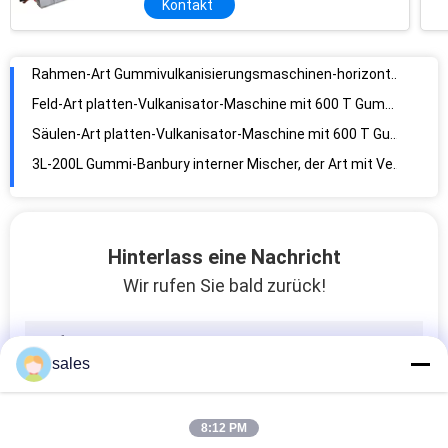
Kontakt
Feld-Art platten-Vulkanisator-Maschine mit 600 T Gummi, diepressemaschine kuriert
Säulen-Art platten-Vulkanisator-Maschine mit 600 T Gummi, diepressemaschine kuriert
3L-200L Gummi-Banbury interner Mischer, der Art mit Verriegelungs-Schutz kippt
Gummimaschine des kneter-35L, interner Gummimischer kein undichter Korrosions-Beweis
Hohe leistungsfähige mischende Gummikneter-Maschine mit CER Zertifikat X N-35X30
Gummiplastik und Gummi 185KW Banbury maschinen-3L-200L, die Ausrüstung zusammensetzt
Gummikneter-Maschine/Mischer der Kapazitäts-850KG/Hour für Sport- Waren
12" x 30" mischende Mühlgummimaschine mit Rollenlager für Gummi und Plastik
Hinterlass eine Nachricht
14" x 36" mischende Mühlgummimaschine mit Antifriktionsrollenlager für Gummi
Wir rufen Sie bald zurück!
22" x 60" mischende Mühlgummimaschine mit Mischmaschine auf Lager für Gummi und Plastik
Hohe mischende Mühle EfficiencyRubber, Walzenmühlemaschine des Gummis zwei der hohen Genauigkeit Labor, offener Mischer
Lange Nutzungsdauer-mischende Mühlgummimaschine für Gummiindustrie-Produkt-Rückgewinnung
sales
PRESSEmaschine Blattes EVA schäumende Vulkanisierungsu. EVA-Blatt, das Maschine hydraulische Presse für EVA-Blatt herstellt
Heißer Verkaufs-Gummiplatten-Vulkanisator-Maschine, zum des Schaum-Teppichs PVCs EVA für Kinder herzustellen
8:12 PM
Rubberplate-Heizplatte-elektrische Heizungs-Vulkanisierungspresse für Gummi und Plastik