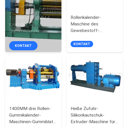
TRETEN
Rollenkalender-
100MM-22000MM 4
SIE
Maschine des
rollen das
MIT
Gewebestoff-
Gummikalender-
Segeltuch-drei mit
Maschine PVC-Gewebe-
UNS
PLC-Steuerung
Kalandern
KONTAKT
KONTAKT
IN
VERBINDUNG
NACHRICHTEN
FÄLLE
1400MM drei Rollen-
Heiße Zufuhr-
SITEMAP
Gummikalender-
Silikonkautschuk-
Maschinen-Gummiblatt-
Extruder-Maschine für