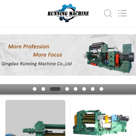
Running
Machine
CO.,LTD.
All
Rights
Reserved.
HAUS
PRODUKTE
ÜBER
UNS
FABRIK-
AUSFLUG
QUALITÄTSKONTROLLE