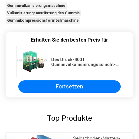
Gummivulkanisierungsmaschine
Vulkanisierungsausrüstung des Gummis
Gummikompressionsformteilmaschine
Erhalten Sie den besten Preis für
Des Druck-400T
Gummivulkanisierungsschicht-
Relais-Steuerung presse-der
Maschinen-2 Arbeits
Fortsetzen
Top Produkte
Selbstboden-Matten-