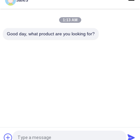
Die elektrische Heizungs-hydraulische Vulkanisierung
bearbeiten 2 Arbeitsschichten maschinell
1:13 AM
Gummivulkanisierungsmaschinen-einzige
Herstellungsgummimaschine der presse-160T
Good day, what product are you looking for?
Beliebte Kategorien
Alle
Gummikneter-
Gummiherstellungsmaschine
Maschine
Mischende 
Gummivulkanisierungspres
Mühlgummimaschine
Maschine
Gummiextrudermaschine 
Feed Gummi 
Der Kalten Zufuhr
Extruder
Förderband-Gelenk-
Gummischlauch-
Maschine
Fertigungsstraße
Fordern Sie ein Angebot