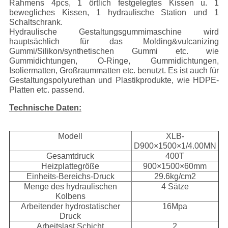
Rahmens 4pcs, 1 örtlich festgelegtes Kissen u. 1
bewegliches Kissen, 1 hydraulische Station und 1
Schaltschrank.
Hydraulische Gestaltungsgummimaschine wird
hauptsächlich für das Molding&vulcanizing
Gummi/Silikon/synthetischen Gummi etc. wie
Gummidichtungen, O-Ringe, Gummidichtungen,
Isoliermatten, Großraummatten etc. benutzt. Es ist auch für
Gestaltungspolyurethan und Plastikprodukte, wie HDPE-
Platten etc. passend.
Technische Daten:
Modell
XLB-
D900×1500×1/4.00MN
Gesamtdruck
400T
Heizplattegröße
900×1500×60mm
Einheits-Bereichs-Druck
29.6kg/cm2
Menge des hydraulischen
4 Sätze
Kolbens
Arbeitender hydrostatischer
16Mpa
Druck
Arbeitslast Schicht
2