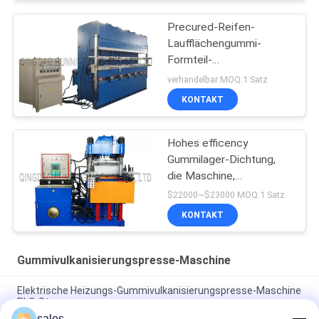
Precured-Reifen-
Laufflächengummi-
Formteil-
Maschine/verschaffter
verhandelbar MOQ:1 Satz
Reifen-Schritt, der
KONTAKT
Maschine herstellt
Hohes efficency
Gummilager-Dichtung,
die Maschine,
Vulkanisierungsmaschine,
$22000~$23000 MOQ:1 Satz
Formteil-Maschine
KONTAKT
herstellt
Gummivulkanisierungspresse-Maschine
Elektrische Heizungs-Gummivulkanisierungspresse-Maschine
PLC-Steuerung
sales