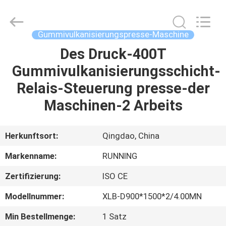
Running
Machine
CO.,LTD.
All
Rights
Gummivulkanisierungspresse-Maschine
Reserved.
Des Druck-400T
HAUS
Gummivulkanisierungsschicht-
PRODUKTE
Relais-Steuerung presse-der
Maschinen-2 Arbeits
ÜBER
UNS
Herkunftsort:
Qingdao, China
Markenname:
RUNNING
FABRIK-
Zertifizierung:
ISO CE
AUSFLUG
Modellnummer:
XLB-D900*1500*2/4.00MN
QUALITÄTSKONTROLLE
Min Bestellmenge:
1 Satz