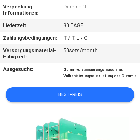
Verpackung
Durch FCL
TRETEN
Informationen:
SIE
Lieferzeit:
30 TAGE
MIT
Zahlungsbedingungen:
T / T, L / C
UNS
Versorgungsmaterial-
50sets/month
IN
Fähigkeit:
VERBINDUNG
Ausgesucht:
,
Gummivulkanisierungsmaschine
Vulkanisierungsausrüstung des Gummis
NACHRICHTEN
BESTPREIS
FÄLLE
SITEMAP