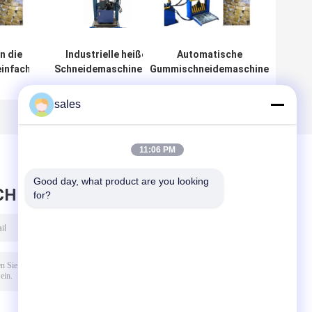
n die
Industrielle heiße
Automatische
einfache
Schneidemaschine für
Gummischneidemaschine
maschine
Verbundgummi/synthetischen
1000-Millimeter-
matischer
Gummi
Arbeitsbreite mit 150mm
sales
Durchmesser-Kolben
11:06 PM
Good day, what product are you looking 
CHRICHT HINTERLASSEN
for?