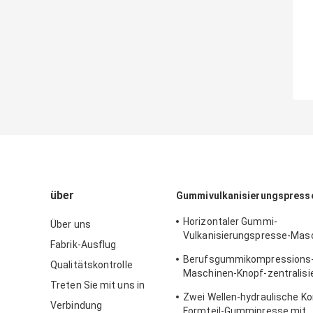
über
Gummivulkanisierungspress
Horizontaler Gummi-
Über uns
Vulkanisierungspresse-Masc
Fabrik-Ausflug
Boden-Matte, die Maschine h
Berufsgummikompressions-
Qualitätskontrolle
Maschinen-Knopf-zentralisi
Treten Sie mit uns in
Steuerung
Zwei Wellen-hydraulische K
Verbindung
Formteil-Gummipresse mit