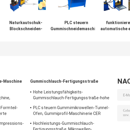
Naturkautschuk-
PLC steuern
funktioniere
Blockschneiden-
Gummischneidemaschine-
automatische 
Maschine,
Mittel-Blatt-Streifen-
Gummischneide
hydraulischer
Schneidemaschine
5.5KW mit pneu
Einkolbengummiballen-
Zufuhr
Schneider
NA
e-Maschine
Gummischlauch-Fertigungsstraße
Hohe Leistungsfähigkeits-
hine,
Gummischlauch-Fertigungsstraße-hohe
erstellt
Temperatur, die Maschine bildet
Formteil-
PLC steuern Gummimikrowellen-Tunnel-
erte
Ofen, Gummiprofil-Maschinerie CER
Zertifikat
ompressions-
Hochleistungs-Gummischlauch-
Fertigungsstraße, Mikrowellen-