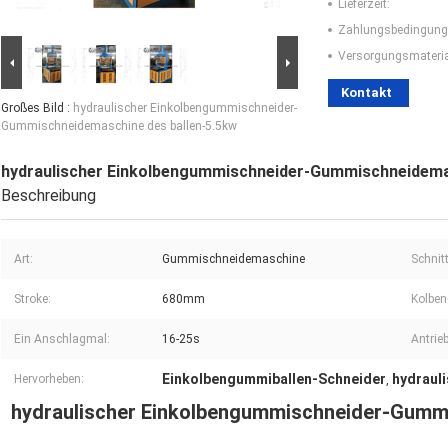
Lieferzeit:
Zahlungsbedingung
Versorgungsmaterial
Kontakt
Großes Bild :
hydraulischer Einkolbengummischneider-
Gummischneidemaschine des ballen-5.5kw
hydraulischer Einkolbengummischneider-Gummischneidemas
Beschreibung
Art:
Gummischneidemaschine
Schnit
Stroke:
680mm
Kolben
Ein Anschlagmal:
16-25s
Antrie
Einkolbengummiballen-Schneider
hydraul
Hervorheben:
,
hydraulischer Einkolbengummischneider-Gumm