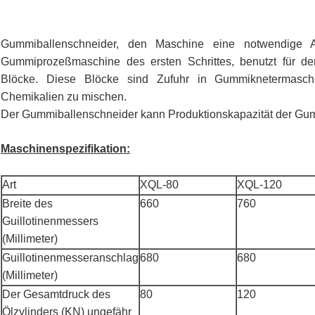
Gummiballenschneider, den Maschine eine notwendige Au
Gummiprozeßmaschine des ersten Schrittes, benutzt für d
Blöcke. Diese Blöcke sind Zufuhr in Gummiknetermaschi
Chemikalien zu mischen.
Der Gummiballenschneider kann Produktionskapazität der Gum
Maschinenspezifikation:
Art
XQL-80
XQL-120
Breite des
660
760
Guillotinenmessers
(Millimeter)
Guillotinenmesseranschlag
680
680
(Millimeter)
Der Gesamtdruck des
80
120
Ölzylinders (KN) ungefähr