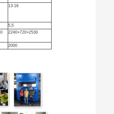
13-16
5,5
80
2240×720×2530
2000