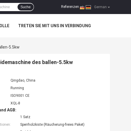
Referenzen
Suche
|
German
OLLE
TRETEN SIE MIT UNS IN VERBINDUNG
llen-5.5kw
idemaschine des ballen-5.5kw
Qingdao, China
Running
ISO9001 CE
XQL-8
and AGB:
1 Satz
tionen:
Sperrholzkiste (Räucherung-freies Paket)