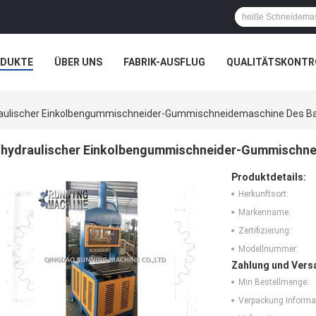
ODUKTE
ÜBER UNS
FABRIK-AUSFLUG
QUALITÄTSKONTR
N
FÄLLE
aulischer Einkolbengummischneider-Gummischneidemaschine Des Ba
hydraulischer Einkolbengummischneider-Gummischne
Produktdetails:
Herkunftsort:
Markenname:
Zertifizierung:
Modellnummer:
Zahlung und Vers
Min Bestellmenge:
Verpackung Informa