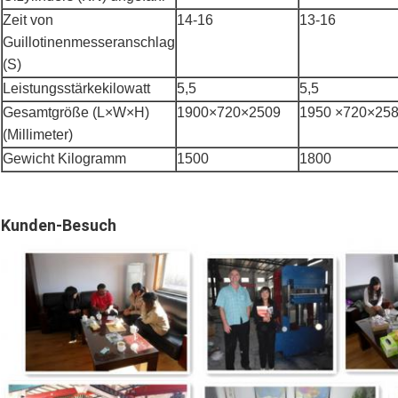
Zeit von
14-16
13-16
Guillotinenmesseranschlag
(S)
Leistungsstärkekilowatt
5,5
5,5
Gesamtgröße (L×W×H)
1900×720×2509
1950 ×720×25
(Millimeter)
Gewicht Kilogramm
1500
1800
Kunden-Besuch