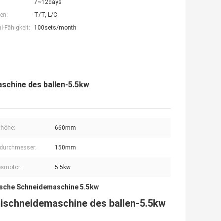
7~12days
en:
T/T, L/C
-Fähigkeit:
100sets/month
chine des ballen-5.5kw
thöhe:
660mm
durchmesser:
150mm
bsmotor:
5.5kw
ische Schneidemaschine 5.5kw
ischneidemaschine des ballen-5.5kw