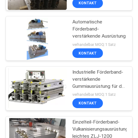
KONTAKT
TRETEN
Automatische
SIE
Förderband-
MIT
verstärkende Ausrüstung
UNS
verhandelbar MOQ:1 Satz
IN
KONTAKT
VERBINDUNG
Industrielle Förderband-
verstärkende
NACHRICHTEN
Gummiausrüstung für das
Verstärken und die
verhandelbar MOQ:1 Satz
Reparatur
FÄLLE
KONTAKT
Einzelteil-Förderband-
SITEMAP
Vulkanisierungsausrüstung
leichtes ZLJ-1200