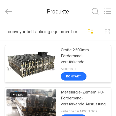
Running
Machine
CO.,LTD.
Produkte
All
Rights
Reserved.
HAUS
conveyor belt splicing equipment online manufacture
PRODUKTE
Große 2200mm
Förderband-
ÜBER
verstärkende
UNS
Ausrüstungs-Strom-
MOQ:1SET
Heizung
KONTAKT
FABRIK-
Metallurgie-Zement PU-
AUSFLUG
Förderband-
verstärkende Ausrüstung
QUALITÄTSKONTROLLE
verhandelbar MOQ:1 Satz