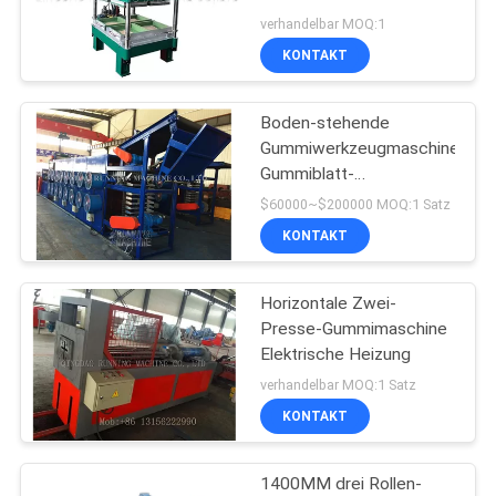
PRIVACY
Vulkanisierungspresse
verhandelbar MOQ:1
SGS genehmigte
POLICY
KONTAKT
Boden-stehende
Gummiwerkzeugmaschine-
Gummiblatt-
Schneidemaschine
$60000~$200000 MOQ:1 Satz
KONTAKT
Horizontale Zwei-
Presse-Gummimaschine
Elektrische Heizung
verhandelbar MOQ:1 Satz
KONTAKT
1400MM drei Rollen-