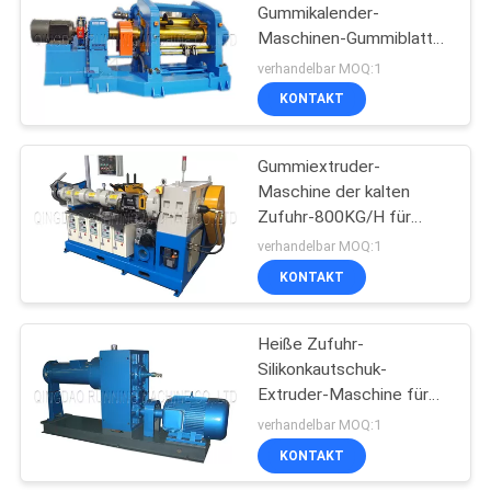
Gummikalender-
Maschinen-Gummiblatt-
Verdrängung
verhandelbar MOQ:1
KONTAKT
Gummiextruder-
Maschine der kalten
Zufuhr-800KG/H für
Reifen-Schritt Rim Band
verhandelbar MOQ:1
KONTAKT
Heiße Zufuhr-
Silikonkautschuk-
Extruder-Maschine für
Schlauch und Draht
verhandelbar MOQ:1
KONTAKT