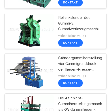
KONTAKT
TRETEN
Rollenkalender des
SIE
Gummi-3,
MIT
Gummiwerkzeugmaschine
UNS
für Förderband-
verhandelbar MOQ:1
Fertigungsstraße
IN
KONTAKT
VERBINDUNG
Ständergummiherstellungsmas
vier Gummigrunddruck
NACHRICHTEN
der fliesen-Presse-
120/160ton
verhandelbar MOQ:1
FÄLLE
KONTAKT
Die 4 Schicht-
SITEMAP
Gummiherstellungsmaschine
5.5KW Gummifliesen-