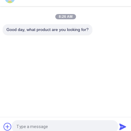
Hohe Leistungsfähigkeits-Gummimischungs-Blatt-Reihe weg
von abkühlender Maschine 600mm - 900mm
8:26 AM
Plc-Gummifilm-Reihe weg von der Maschineneinheit für das
Ventilator-Abkühlen
Good day, what product are you looking for?
Beliebte Kategorien
Alle
Gummikneter-
Gummiherstellungsmaschine
Maschine
Mischende 
Gummivulkanisierungspres
Mühlgummimaschine
Maschine
Gummiextrudermaschine 
Feed Gummi 
Der Kalten Zufuhr
Extruder
Förderband-Gelenk-
Gummischlauch-
Maschine
Fertigungsstraße
Fordern Sie ein Angebot