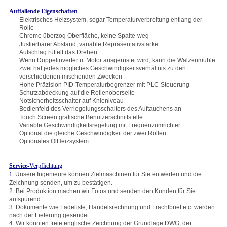
Auffallende Eigenschaften
Elektrisches Heizsystem, sogar Temperaturverbreitung entlang der
Rolle
Chrome überzog Oberfläche, keine Spalte-weg
Justierbarer Abstand, variable Repräsentativstärke
Aufschlag rüttelt das Drehen
Wenn Doppelinverter u. Motor ausgerüstet wird, kann die Walzenmühle
zwei hat jedes mögliches Geschwindigkeitsverhältnis zu den
verschiedenen mischenden Zwecken
Hohe Präzision PID-Temperaturbegrenzer mit PLC-Steuerung
Schutzabdeckung auf die Rollenoberseite
Notsicherheitsschalter auf Knieniveau
Bedienfeld des Verriegelungsschalters des Auftauchens an
Touch Screen grafische Benutzerschnittstelle
Variable Geschwindigkeitsregelung mit Frequenzumrichter
Optional die gleiche Geschwindigkeit der zwei Rollen
Optionales ÖlHeizsystem
Service-
Verpflichtung
1.
Unsere Ingenieure können Zielmaschinen für Sie entwerfen und die
Zeichnung senden, um zu bestätigen.
2. Bei Produktion machen wir Fotos und senden den Kunden für Sie
aufspürend.
3. Dokumente wie Ladeliste, Handelsrechnung und Frachtbrief etc. werden
nach der Lieferung gesendet.
4. Wir könnten freie englische Zeichnung der Grundlage DWG, der