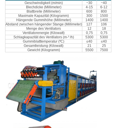
Geschwindigkeit (m/min)
~30
~40
Blechdicke (Millimeter)
4-15
6-12
Blattbreite (Millimeter)
600
800
Maximale Kapazität (Kilogramm)
300
1500
Hängende Gummihöhe (Millimeter)
1400
1400
Abstand zwischen hängender Stange (Millimeter)
127
106
Menge des Ventilators
12
18
Ventilatorenergie (Kilowatt)
0,75
0,75
Schlagkapazität des Ventilators (m-³ /h)
5300
5300
Gummiblatttemperatur (ºC)
≤40
≤40
Gesamtleistung (Kilowatt)
21
25
Gewicht (Kilogramm)
5500
7500