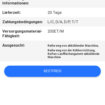
Informationen:
TRETEN
Lieferzeit:
20 Tage
SIE
Zahlungsbedingungen:
L/C, D/A, D/P, T/T
MIT
Versorgungsmaterial-
20SET/M
UNS
Fähigkeit:
IN
Ausgesucht:
,
Reihe weg von abkühlender Maschine
VERBINDUNG
,
Reihe weg von der Kühlvorrichtung
Reifen-Laufflächengummi-abkühlende
Maschine
NACHRICHTEN
BESTPREIS
FÄLLE
SITEMAP