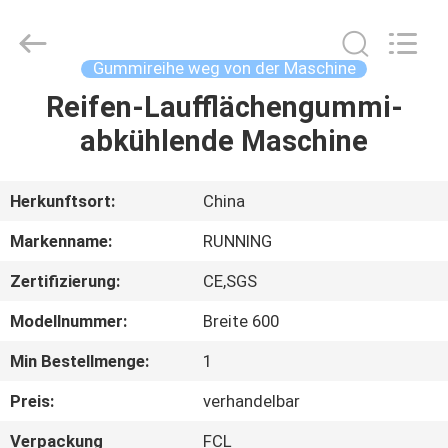
Running
Machine
CO.,LTD.
All
Rights
Gummireihe weg von der Maschine
Reserved.
Reifen-Laufflächengummi-
HAUS
abkühlende Maschine
PRODUKTE
Herkunftsort:
China
ÜBER
Markenname:
RUNNING
UNS
Zertifizierung:
CE,SGS
Modellnummer:
Breite 600
FABRIK-
AUSFLUG
Min Bestellmenge:
1
Preis:
verhandelbar
QUALITÄTSKONTROLLE
Verpackung
FCL