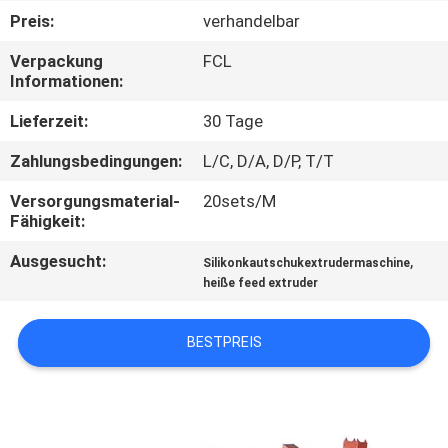
Preis:
verhandelbar
TRETEN
Verpackung
FCL
SIE
Informationen:
MIT
Lieferzeit:
30 Tage
UNS
Zahlungsbedingungen:
L/C, D/A, D/P, T/T
IN
Versorgungsmaterial-
20sets/M
VERBINDUNG
Fähigkeit:
Ausgesucht:
,
Silikonkautschukextrudermaschine
NACHRICHTEN
heiße feed extruder
FÄLLE
BESTPREIS
SITEMAP