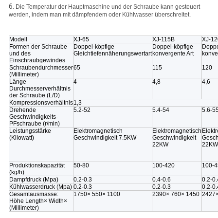
6.
Die Temperatur der Hauptmaschine und der Schraube kann gesteuert
werden, indem man mit dämpfendem oder Kühlwasser überschreitet.
Modell
XJ-65
XJ-115B
XJ-12
Formen der Schraube
Doppel-köpfige
Doppel-köpfige
Doppe
und des
Gleichtiefennäherungswertart
konvergente Art
konve
Einschraubgewindes
Schraubendurchmesser
65
115
120
(Millimeter)
Länge-
4
4,8
4,6
Durchmesserverhältnis
der Schraube (L/D)
Kompressionsverhältnis
1,3
Drehende
5.2-52
5.4-54
5.6-5
Geschwindigkeits-
PFschraube (r/min)
Leistungsstärke
Elektromagnetisch
Elektromagnetisch
Elekt
(Kilowatt)
Geschwindigkeit 7.5KW
Geschwindigkeit
Gesch
22KW
22KW
Produktionskapazität
50-80
100-420
100-4
(kg/h)
Dampfdruck (Mpa)
0.2-0.3
0.4-0.6
0.2-0.
Kühlwasserdruck (Mpa)
0.2-0.3
0.2-0.3
0.2-0.
Gesamtausmasse:
1750× 550× 1100
2390× 760× 1450
2427×
Höhe Length× Width×
(Millimeter)