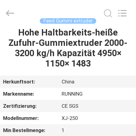
Running
Machine
CO.,LTD.
All
Rights
Feed Gummi extruder
Reserved.
Hohe Haltbarkeits-heiße
HAUS
Zufuhr-Gummiextruder 2000-
PRODUKTE
3200 kg/h Kapazität 4950×
1150× 1483
ÜBER
UNS
Herkunftsort:
China
Markenname:
RUNNING
FABRIK-
Zertifizierung:
CE SGS
AUSFLUG
Modellnummer:
XJ-250
QUALITÄTSKONTROLLE
Min Bestellmenge:
1