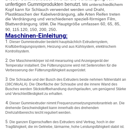
unfertigen Gummiprodukten benutzt.
Mit unterschiedlichem
Kopf kann für Schlauch verwendet werden und Draht,
Plastiktaschen der Kabelverdrängung, alle Arten Reifen treten
die Verdrängung und verschiedenen speziell-förmigen Film,
usw.
Blattverdrängung.
Die Hauptgröße umfassen 60, 65, 85,
.
90, 115.120, 150, 200, 250
Maschinen-Einleitung:
1.
Dieser Gummiextruder besteht hauptsächlich Extrudersystem,
Kraftübertragungssystem, Heizung und aus Kühlsystem, elektrischem
Kontrollsystem.
2.
Der Maschinenkörper ist mit mearsuring und Anzeigegerät der
Temperatur installiert. Die Fütterungszone wird mit Seitenrollen für die
Verbesserung der Fütterungsfähigkeit ausgerüstet.
3.
Die Schraube und der Busch des Extruders beide nehmen Nitrierstahl an
(38CrMoALA). Die Oberfläche der Schraube und die innere Wand des
Busches werden Stickstoffbehandlung durchgelaufen, um genügend Stärke
und Verschleißfestigkeit zu erhalten.
4.
Dieser Gummiextruder nimmt Frequenzumsetzungsmotorantrieb an. Die
drehende Geschwindigkeit kann innerhalb des drehenden
Drehzahlbereichs leicht reguliert werden.
5.
Die ganzen Eigenschaften des Extruders sind Vertrag, hoch in der
Tragfähigkeit, die im Getriebe, lärmarme, hohe Leistungsfähigkeit stabil ist.