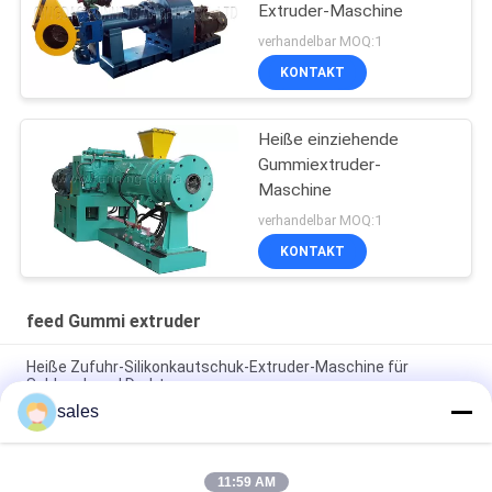
Extruder-Maschine
verhandelbar MOQ:1
KONTAKT
Heiße einziehende
Gummiextruder-
Maschine
verhandelbar MOQ:1
KONTAKT
feed Gummi extruder
Heiße Zufuhr-Silikonkautschuk-Extruder-Maschine für
Schlauch und Draht
sales
heißer Gummiextruder-Gummiprofil-Herstellung der Zufuhr-
1500-2000kg/H
11:59 AM