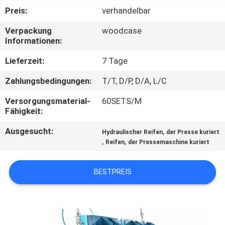
Preis:
verhandelbar
TRETEN
Verpackung
woodcase
SIE
Informationen:
MIT
Lieferzeit:
7 Tage
UNS
Zahlungsbedingungen:
T/T, D/P, D/A, L/C
IN
Versorgungsmaterial-
60SETS/M
VERBINDUNG
Fähigkeit:
Ausgesucht:
,
Hydraulischer Reifen
der Presse kuriert
NACHRICHTEN
,
,
Reifen
der Pressemaschine kuriert
FÄLLE
BESTPREIS
SITEMAP