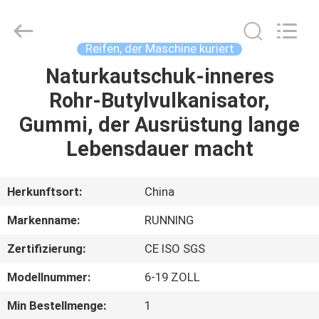
Running
Machine
CO.,LTD.
All
Rights
Reifen, der Maschine kuriert
Reserved.
Naturkautschuk-inneres
HAUS
Rohr-Butylvulkanisator,
PRODUKTE
Gummi, der Ausrüstung lange
Lebensdauer macht
ÜBER
UNS
Herkunftsort:
China
Markenname:
RUNNING
FABRIK-
Zertifizierung:
CE ISO SGS
AUSFLUG
Modellnummer:
6-19 ZOLL
QUALITÄTSKONTROLLE
Min Bestellmenge:
1