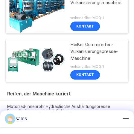
Vulkanisierungsmaschine
verhandelbar MOQ:1
KONTAKT
Heißer Gummireifen-
Vulkanisierungspresse-
Maschine
verhandelbar MOQ:1
KONTAKT
Reifen, der Maschine kuriert
Motorrad-Innenrohr Hydraulische Aushärtungspresse
Dampfheizungstyp mit 1 Schicht
sales
Motorrad-inneres Rohr-hydraulische kurierende Presse-
Dampf-Heizungs-Art mit 1 Schicht