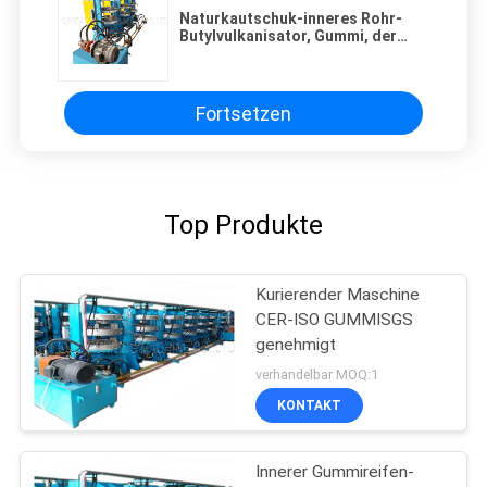
Naturkautschuk-inneres Rohr-
Butylvulkanisator, Gummi, der
Ausrüstung lange Lebensdauer
macht
Fortsetzen
Top Produkte
Kurierender Maschine
CER-ISO GUMMISGS
genehmigt
verhandelbar MOQ:1
KONTAKT
Innerer Gummireifen-