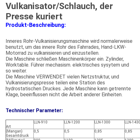
Vulkanisator/Schlauch, der
Presse kuriert
Produkt-Beschreibung:
Inneres Rohr-Vulkanisierungsmaschine wird normalerweise
benutzt, um das innere Rohr des Fahrrades, Hand-LKW-
Motorrad zu vulkanisieren und einzustellen.
Die Maschine schließen Maschinenkörper ein. Zylinder,
Worktable. Führer mechasism. elektrisches sysytem und
so weiter.
Die Maschine VERWENDET vielen Netzstruktur, und
Vulkanisierungspresse teilen eine Station des
hydrostatischen Druckes. Jede Maschine kann getrennte
Klage, beeinflussen nicht die Arbeit anderer Einheiten.
Technischer Parameter:
LLN-910
LLN-1200
LLN-1300
LLN-143
Art
(Mangan)
0,5
0,5
0,85
0,85
Gesamtdruck