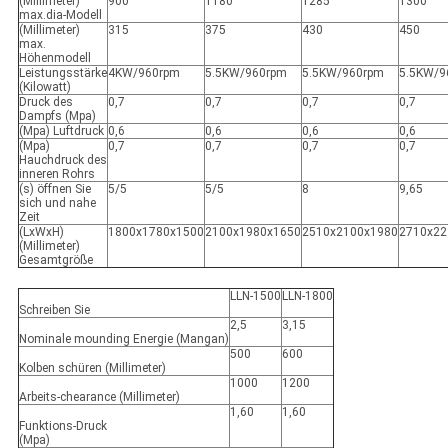
(Millimeter)
900
1180
1285
1300
max.dia-Modell
(Millimeter)
315
375
430
450
max.
Höhenmodell
Leistungsstärke
4KW/960rpm
5.5KW/960rpm
5.5KW/960rpm
5.5KW/9
(Kilowatt)
Druck des
0,7
0,7
0,7
0,7
Dampfs (Mpa)
(Mpa) Luftdruck
0,6
0,6
0,6
0,6
(Mpa)
0,7
0,7
0,7
0,7
Hauchdruck des
inneren Rohrs
(s) öffnen Sie
5/5
5/5
8
9,65
sich und nahe
Zeit
(LxWxH)
1800x1780x1500
2100x1980x1650
2510x2100x1980
2710x22
(Millimeter)
Gesamtgröße
LLN-1500
LLN-1800
Schreiben Sie
2,5
3,15
Nominale mounding Energie (Mangan)
500
600
Kolben schüren (Millimeter)
1000
1200
Arbeits-chearance (Millimeter)
1,60
1,60
Funktions-Druck
(Mpa)