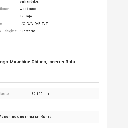
verhandelbar
tionen:
woodcase
14Tage
en:
L/C, D/A, D/P, T/T
-Fähigkeit:
50sets/m
ngs-Maschine Chinas, inneres Rohr-
breite:
80-160mm
Maschine des inneren Rohrs