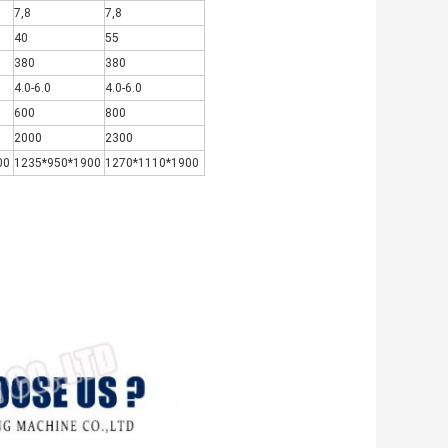
7,8
7,8
40
55
380
380
4.0-6.0
4.0-6.0
600
800
2000
2300
00
1235*950*1900
1270*1110*1900