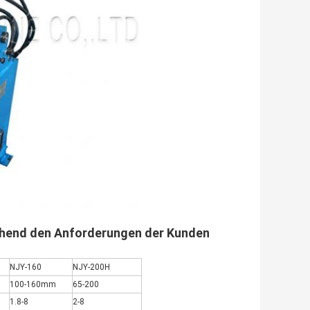
chend den Anforderungen der Kunden
NJY-160
NJY-200H
100-160mm
65-200
1.8-8
2-8