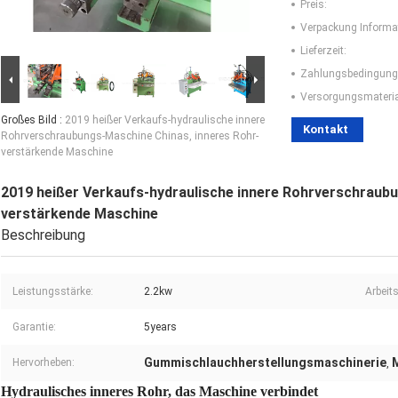
Preis:
Verpackung Informa
Lieferzeit:
Zahlungsbedingung
Versorgungsmaterial
Großes Bild :
2019 heißer Verkaufs-hydraulische innere
Kontakt
Rohrverschraubungs-Maschine Chinas, inneres Rohr-
verstärkende Maschine
2019 heißer Verkaufs-hydraulische innere Rohrverschraubu
verstärkende Maschine
Beschreibung
Leistungsstärke:
2.2kw
Arbeits
Garantie:
5years
Gummischlauchherstellungsmaschinerie
Hervorheben:
,
Hydraulisches inneres Rohr, das Maschine verbindet