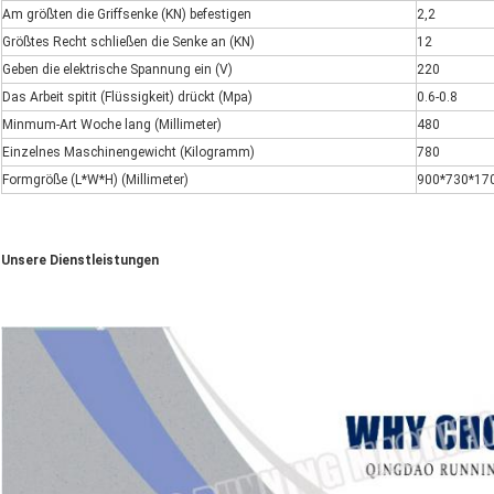
Am größten die Griffsenke (KN) befestigen
2,2
Größtes Recht schließen die Senke an (KN)
12
Geben die elektrische Spannung ein (V)
220
Das Arbeit spitit (Flüssigkeit) drückt (Mpa)
0.6-0.8
Minmum-Art Woche lang (Millimeter)
480
Einzelnes Maschinengewicht (Kilogramm)
780
Formgröße (L*W*H) (Millimeter)
900*730*17
Unsere Dienstleistungen