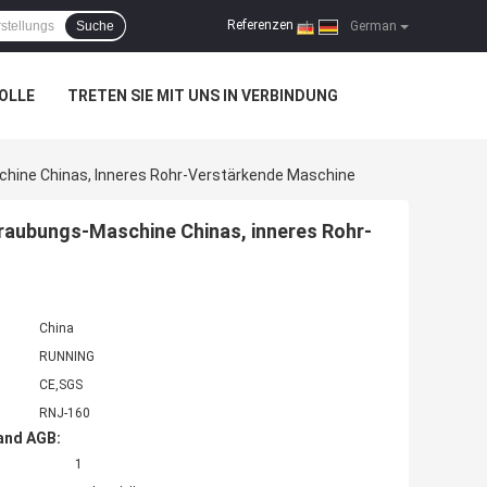
Referenzen
Suche
|
German
OLLE
TRETEN SIE MIT UNS IN VERBINDUNG
chine Chinas, Inneres Rohr-Verstärkende Maschine
hraubungs-Maschine Chinas, inneres Rohr-
China
RUNNING
CE,SGS
RNJ-160
and AGB:
1