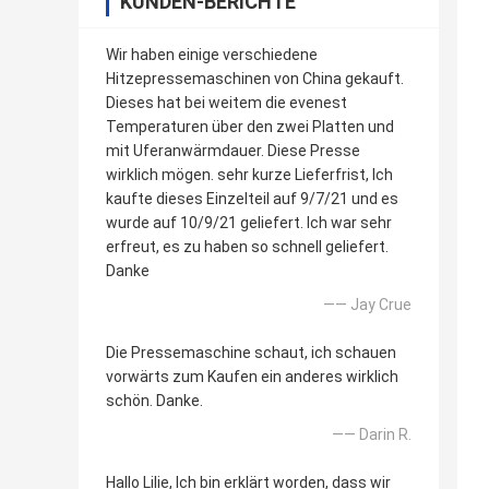
KUNDEN-BERICHTE
Wir haben einige verschiedene
Hitzepressemaschinen von China gekauft.
Dieses hat bei weitem die evenest
Temperaturen über den zwei Platten und
mit Uferanwärmdauer. Diese Presse
wirklich mögen. sehr kurze Lieferfrist, Ich
kaufte dieses Einzelteil auf 9/7/21 und es
wurde auf 10/9/21 geliefert. Ich war sehr
erfreut, es zu haben so schnell geliefert.
Danke
—— Jay Crue
Die Pressemaschine schaut, ich schauen
vorwärts zum Kaufen ein anderes wirklich
schön. Danke.
—— Darin R.
Hallo Lilie, Ich bin erklärt worden, dass wir