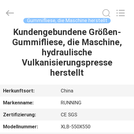
Running
Machine
CO.,LTD.
All
Rights
Gummifliese, die Maschine herstellt
Reserved.
Kundengebundene Größen-
HAUS
Gummifliese, die Maschine,
PRODUKTE
hydraulische
Vulkanisierungspresse
ÜBER
herstellt
UNS
Herkunftsort:
China
FABRIK-
Markenname:
RUNNING
AUSFLUG
Zertifizierung:
CE SGS
QUALITÄTSKONTROLLE
Modellnummer:
XLB-550X550