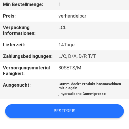
Min Bestellmenge:
1
TRETEN
Preis:
verhandelbar
SIE
Verpackung
LCL
MIT
Informationen:
UNS
Lieferzeit:
14Tage
IN
Zahlungsbedingungen:
L/C, D/A, D/P, T/T
VERBINDUNG
Versorgungsmaterial-
30SETS/M
Fähigkeit:
NACHRICHTEN
Ausgesucht:
Gummi deckt Produktionsmaschinen
mit Ziegeln
,
hydraulische Gummipresse
FÄLLE
BESTPREIS
SITEMAP