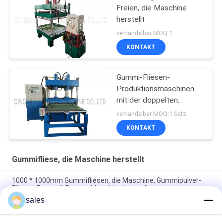
Freien, die Maschine
herstellt
verhandelbar MOQ:1
KONTAKT
Gummi-Fliesen-
Produktionsmaschinen
mit der doppelten
Seitenform, die System
verhandelbar MOQ:1 Satz
schiebt
KONTAKT
Gummifliese, die Maschine herstellt
1000 * 1000mm Gummifliesen, die Maschine, Gummipulver-
Fliesen-Formteil-Presse-Maschine herstellen
sales
50T / Druck 80T/120T Spielplatz-Gummipulver-Fliese, die
Maschine herstellend vulkanisiert