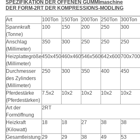
SPEZIFIKATION DER OFFENEN GUMMImaschine
DER FORM-2RT DER KOMPRESSIONS-MODLING
Art
100Ton
150Ton
200Ton
250Ton
300Ton
Spannkraft
100
150
200
250
300
(Tonne)
Anschlag
350
300
250
250
250
(Millimeter)
Heizplattegröße
450x450
460x460
546x560
642x600
700x700
(Millimeter)
Durchmesser
250
300
350
400
450
des Zylinders
(Millimeter)
Pferdestärke
7.5x2
10x2
10x2
10x2
10x2
(Pferdestärken)
Art der
2RT
Formöffnung
Heizkraft
18
18
27
38
38
(Kilowatt)
Gesamtleistung
29
29
38
49
53