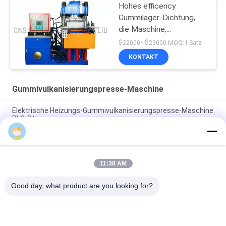
Hohes efficency
Gummilager-Dichtung,
die Maschine,
Vulkanisierungsmaschine,
$22000~$23000 MOQ:1 Satz
Formteil-Maschine
KONTAKT
herstellt
Gummivulkanisierungspresse-Maschine
Elektrische Heizungs-Gummivulkanisierungspresse-Maschine
PLC-Steuerung
sales
Die elektrische Heizungs-hydraulische Vulkanisierung
bearbeiten 2 Arbeitsschichten maschinell
11:38 AM
Gummivulkanisierungsmaschinen-einzige
Herstellungsgummimaschine der presse-160T
Good day, what product are you looking for?
Beliebte Kategorien
Alle