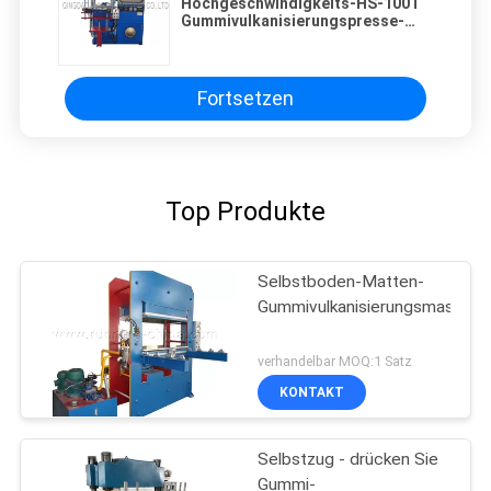
Hochgeschwindigkeits-HS-100T
Gummivulkanisierungspresse-
Maschine mit 450 * 450mm der
Heizplatte
Fortsetzen
Top Produkte
Selbstboden-Matten-
Gummivulkanisierungsmaschin
verhandelbar MOQ:1 Satz
KONTAKT
Selbstzug - drücken Sie
Gummi-