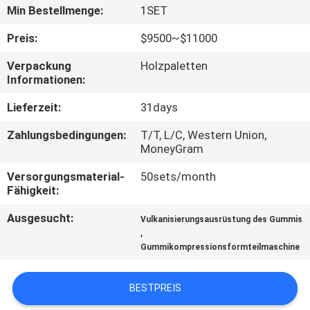
Min Bestellmenge:
1SET
TRETEN
Preis:
$9500~$11000
SIE
Verpackung
Holzpaletten
MIT
Informationen:
UNS
Lieferzeit:
31days
IN
Zahlungsbedingungen:
T/T, L/C, Western Union,
VERBINDUNG
MoneyGram
Versorgungsmaterial-
50sets/month
NACHRICHTEN
Fähigkeit:
Ausgesucht:
Vulkanisierungsausrüstung des Gummis
,
FÄLLE
Gummikompressionsformteilmaschine
SITEMAP
BESTPREIS