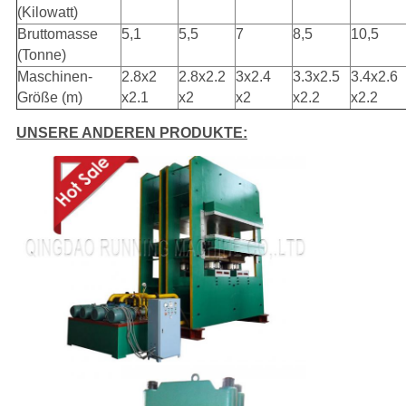
(Kilowatt)
Bruttomasse
5,1
5,5
7
8,5
10,5
(Tonne)
Maschinen-
2.8x2
2.8x2.2
3x2.4
3.3x2.5
3.4x2.6
Größe (m)
x2.1
x2
x2
x2.2
x2.2
UNSERE ANDEREN PRODUKTE: