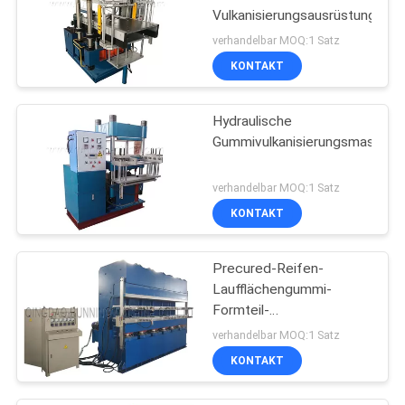
Vulkanisierungsausrüstung
verhandelbar MOQ:1 Satz
KONTAKT
Hydraulische
Gummivulkanisierungsmaschin
verhandelbar MOQ:1 Satz
KONTAKT
Precured-Reifen-
Laufflächengummi-
Formteil-
Maschine/verschaffter
verhandelbar MOQ:1 Satz
Reifen-Schritt, der
KONTAKT
Maschine herstellt