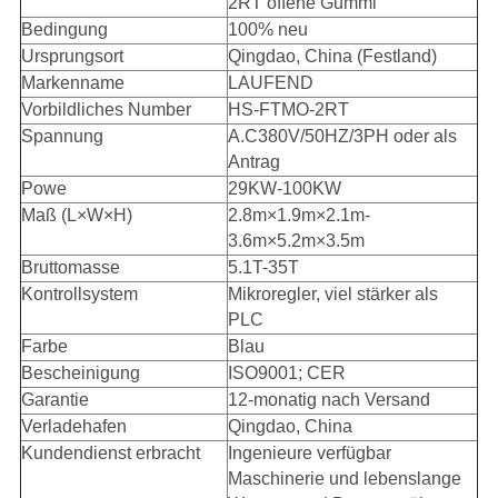
2RT offene Gummi
Bedingung
100% neu
Ursprungsort
Qingdao, China (Festland)
Markenname
LAUFEND
Vorbildliches Number
HS-FTMO-2RT
Spannung
A.C380V/50HZ/3PH oder als
Antrag
Powe
29KW-100KW
Maß (L×W×H)
2.8m×1.9m×2.1m-
3.6m×5.2m×3.5m
Bruttomasse
5.1T-35T
Kontrollsystem
Mikroregler, viel stärker als
PLC
Farbe
Blau
Bescheinigung
ISO9001; CER
Garantie
12-monatig nach Versand
Verladehafen
Qingdao, China
Kundendienst erbracht
Ingenieure verfügbar
Maschinerie und lebenslange