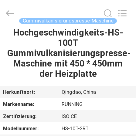
Running
Machine
CO.,LTD.
All
Rights
Gummivulkanisierungspresse-Maschine
Reserved.
Hochgeschwindigkeits-HS-
HAUS
100T
PRODUKTE
Gummivulkanisierungspresse-
Maschine mit 450 * 450mm
ÜBER
der Heizplatte
UNS
Herkunftsort:
Qingdao, China
FABRIK-
Markenname:
RUNNING
AUSFLUG
Zertifizierung:
ISO CE
QUALITÄTSKONTROLLE
Modellnummer:
HS-10T-2RT