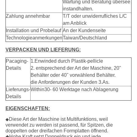
Wartung und Beratung übersee
instandhalten.
Zahlung annehmbar
T/T oder unwiderrufliches L/C
am Anblick
Installation und Probelauf
An der Kundenseite
Technologieanmerkungen
Taiwan/Deutschland
VERPACKEN UND LIEFERUNG:
Pacaging-
1.Enwinded durch Plastik-pellicle
Details
2. entsprechend der Art der Maschine, 20"
Behälter oder 40" vorwählend Behälter.
die Anforderungen der Kunden 3.As.
Lieferungs-
Within30- 60 Werktage nach Ablagerung
Details
EIGENSCHAFTEN:
Diese Art der Maschine ist Multifunktions, weil
◆
verwendet zu werden ist passend, für Spitzen, die
doppelten oder dreifachen Formplatten öffnend.
◆Hohe Kraft setzt Doppeldruck ein und jede