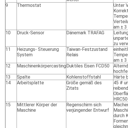
9
Thermostat
Unter 
Korrek
Temper
Verteil
am ± 3
10
Druck-Sensor
Dänemark TRAFAG
Leitun
unparte
zu ver
11
Heizungs- Steuerung
Taiwan-Festzustand
einheit
System
Relais
Temper
am ± 3
12
Maschinenkörpercasting
Duktiles Eisen FCD50
Alternd
hochfe
13
Spalte
Kohlenstoffstahl
Härte 
14
Arbeitsplatte
Größe gemäß des
45 # un
Zitats
reibend
Oberflä
HRC50
15
Mittlerer Körper der
Regenschirm sich
Machen
Maschine
verjüngender Entwurf
Maschi
durch K
Formen
gleichm