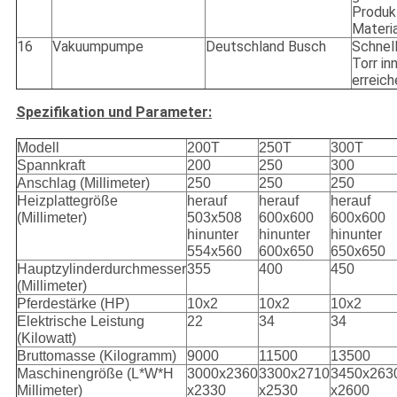
Produk
Materia
16
Vakuumpumpe
Deutschland Busch
Schnell
Torr in
erreich
Spezifikation und Parameter:
Modell
200T
250T
300T
Spannkraft
200
250
300
Anschlag (Millimeter)
250
250
250
Heizplattegröße
herauf
herauf
herauf
(Millimeter)
503x508
600x600
600x600
hinunter
hinunter
hinunter
554x560
600x650
650x650
Hauptzylinderdurchmesser
355
400
450
(Millimeter)
Pferdestärke (HP)
10x2
10x2
10x2
Elektrische Leistung
22
34
34
(Kilowatt)
Bruttomasse (Kilogramm)
9000
11500
13500
Maschinengröße (L*W*H
3000x2360
3300x2710
3450x263
Millimeter)
x2330
x2530
x2600