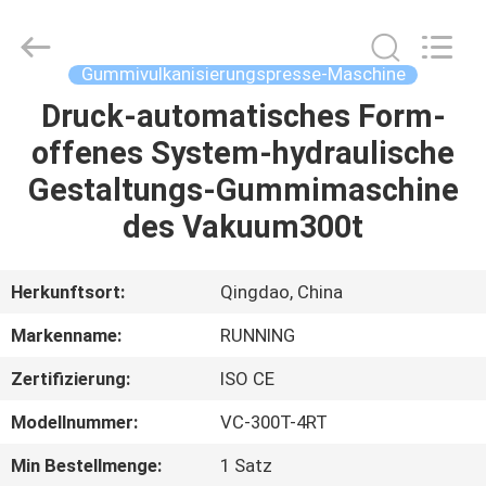
Running
Machine
CO.,LTD.
All
Rights
Gummivulkanisierungspresse-Maschine
Reserved.
Druck-automatisches Form-
HAUS
offenes System-hydraulische
PRODUKTE
Gestaltungs-Gummimaschine
des Vakuum300t
ÜBER
UNS
Herkunftsort:
Qingdao, China
Markenname:
RUNNING
FABRIK-
Zertifizierung:
ISO CE
AUSFLUG
Modellnummer:
VC-300T-4RT
QUALITÄTSKONTROLLE
Min Bestellmenge:
1 Satz