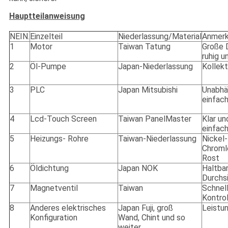
Hauptteilanweisung
NEIN.
Einzelteil
Niederlassung/Material
Anmer
1
Motor
Taiwan Tatung
Große 
ruhig un
2
Öl-Pumpe
Japan-Niederlassung
Kollekt
3
PLC
Japan Mitsubishi
Unabhä
einfac
4
Lcd-Touch Screen
Taiwan PanelMaster
Klar un
einfac
5
Heizungs- Rohre
Taiwan-Niederlassung
Nickel-
Chromle
Rost
6
Öldichtung
Japan NOK
Haltbar
Durchs
7
Magnetventil
Taiwan
Schnell
Kontro
8
Anderes elektrisches
Japan Fuji, groß
Leistun
Konfiguration
Wand, Chint und so
weiter