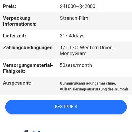
Preis:
$41000~$42000
TRETEN
Verpackung
Strench-Film
SIE
Informationen:
MIT
Lieferzeit:
31~40days
UNS
Zahlungsbedingungen:
T/T, L/C, Western Union,
IN
MoneyGram
VERBINDUNG
Versorgungsmaterial-
50sets/month
Fähigkeit:
NACHRICHTEN
Ausgesucht:
,
Gummivulkanisierungsmaschine
Vulkanisierungsausrüstung des Gummis
FÄLLE
BESTPREIS
SITEMAP