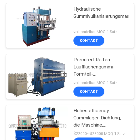
Hydraulische
Gummivulkanisierungsmaschin
verhandelbar MOQ:1 Satz
KONTAKT
Precured-Reifen-
Laufflächengummi-
Formteil-
Maschine/verschaffter
verhandelbar MOQ:1 Satz
Reifen-Schritt, der
KONTAKT
Maschine herstellt
Hohes efficency
Gummilager-Dichtung,
die Maschine,
Vulkanisierungsmaschine,
$22000~$23000 MOQ:1 Satz
Formteil-Maschine