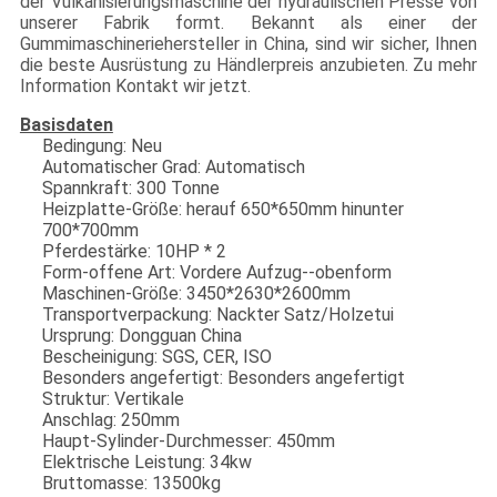
der Vulkanisierungsmaschine der hydraulischen Presse von
unserer Fabrik formt. Bekannt als einer der
Gummimaschineriehersteller in China, sind wir sicher, Ihnen
die beste Ausrüstung zu Händlerpreis anzubieten. Zu mehr
Information Kontakt wir jetzt.
Basisdaten
Bedingung: Neu
Automatischer Grad: Automatisch
Spannkraft: 300 Tonne
Heizplatte-Größe: herauf 650*650mm hinunter
700*700mm
Pferdestärke: 10HP * 2
Form-offene Art: Vordere Aufzug--obenform
Maschinen-Größe: 3450*2630*2600mm
Transportverpackung: Nackter Satz/Holzetui
Ursprung: Dongguan China
Bescheinigung: SGS, CER, ISO
Besonders angefertigt: Besonders angefertigt
Struktur: Vertikale
Anschlag: 250mm
Haupt-Sylinder-Durchmesser: 450mm
Elektrische Leistung: 34kw
Bruttomasse: 13500kg