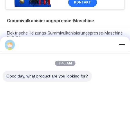
KONTAKT
herstellt
Gummivulkanisierungspresse-Maschine
Elektrische Heizungs-Gummivulkanisierungspresse-Maschine
PLC-Steuerung
sales
Die elektrische Heizungs-hydraulische Vulkanisierung
bearbeiten 2 Arbeitsschichten maschinell
3:46 AM
Gummivulkanisierungsmaschinen-einzige
Herstellungsgummimaschine der presse-160T
Good day, what product are you looking for?
Beliebte Kategorien
Alle
Gummikneter-
Gummiherstellungsmaschine
Maschine
Mischende 
Gummivulkanisierungspres
Mühlgummimaschine
Maschine