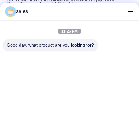
Dampfheizungstyp mit 1 Schicht
sales
Motorrad-inneres Rohr-hydraulische kurierende Presse-
Dampf-Heizungs-Art mit 1 Schicht
11:26 PM
Fahrradschlauch-hydraulisches Vulkanisierungsmaschine PLC
automatisches kontrolliertes
Good day, what product are you looking for?
Beliebte Kategorien
Alle
Gummikneter-
Gummiherstellungsmaschine
Maschine
Mischende 
Gummivulkanisierungspres
Mühlgummimaschine
Maschine
Gummiextrudermaschine 
Feed Gummi 
Der Kalten Zufuhr
Extruder
Förderband-Gelenk-
Gummischlauch-
Maschine
Fertigungsstraße