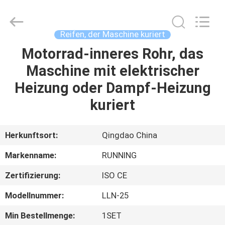
Running
Machine
CO.,LTD.
All
Rights
Reifen, der Maschine kuriert
Reserved.
Motorrad-inneres Rohr, das
HAUS
Maschine mit elektrischer
PRODUKTE
Heizung oder Dampf-Heizung
kuriert
ÜBER
UNS
Herkunftsort:
Qingdao China
Markenname:
RUNNING
FABRIK-
Zertifizierung:
ISO CE
AUSFLUG
Modellnummer:
LLN-25
QUALITÄTSKONTROLLE
Min Bestellmenge:
1SET