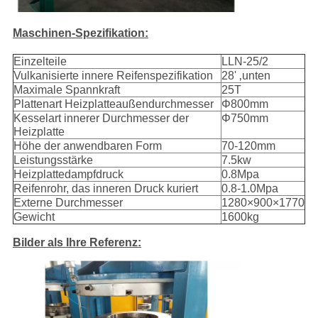
Maschinen-Spezifikation:
Einzelteile
LLN-25/2
Vulkanisierte innere Reifenspezifikation
28' ‚unten
Maximale Spannkraft
25T
Plattenart Heizplatteaußendurchmesser
Φ800mm
Kesselart innerer Durchmesser der
Φ750mm
Heizplatte
Höhe der anwendbaren Form
70-120mm
Leistungsstärke
7.5kw
Heizplattedampfdruck
0.8Mpa
Reifenrohr, das inneren Druck kuriert
0.8-1.0Mpa
Externe Durchmesser
1280×900×1770
Gewicht
1600kg
Bilder als Ihre Referenz: