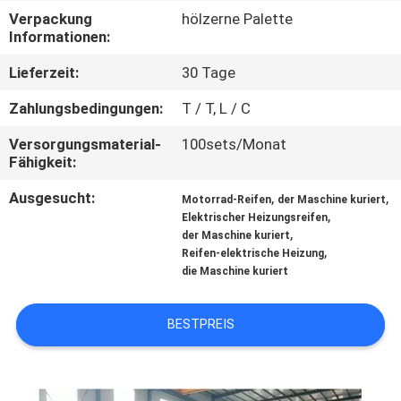
Verpackung
hölzerne Palette
TRETEN
Informationen:
SIE
Lieferzeit:
30 Tage
MIT
Zahlungsbedingungen:
T / T, L / C
UNS
Versorgungsmaterial-
100sets/Monat
IN
Fähigkeit:
VERBINDUNG
Ausgesucht:
,
,
Motorrad-Reifen
der Maschine kuriert
,
Elektrischer Heizungsreifen
,
der Maschine kuriert
NACHRICHTEN
,
Reifen-elektrische Heizung
die Maschine kuriert
FÄLLE
BESTPREIS
SITEMAP