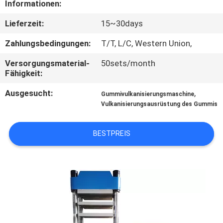
Informationen:
TRETEN
Lieferzeit:
15~30days
SIE
Zahlungsbedingungen:
T/T, L/C, Western Union,
MIT
Versorgungsmaterial-
50sets/month
UNS
Fähigkeit:
IN
Ausgesucht:
,
Gummivulkanisierungsmaschine
VERBINDUNG
Vulkanisierungsausrüstung des Gummis
BESTPREIS
NACHRICHTEN
FÄLLE
SITEMAP