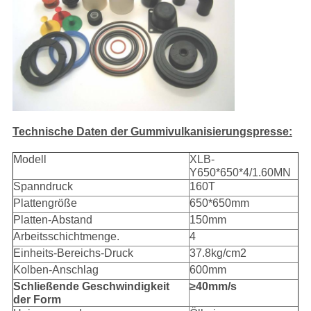
Technische Daten der Gummivulkanisierungspresse:
Modell
XLB-
Y650*650*4/1.60MN
Spanndruck
160T
Plattengröße
650*650mm
Platten-Abstand
150mm
Arbeitsschichtmenge.
4
Einheits-Bereichs-Druck
37.8kg/cm2
Kolben-Anschlag
600mm
Schließende Geschwindigkeit
≥40mm/s
der Form