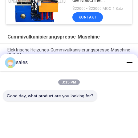
die Maschine,
Vulkanisierungsmaschine,
$22000~$23000 MOQ:1 Satz
Formteil-Maschine
KONTAKT
herstellt
Gummivulkanisierungspresse-Maschine
Elektrische Heizungs-Gummivulkanisierungspresse-Maschine
PLC-Steuerung
sales
Die elektrische Heizungs-hydraulische Vulkanisierung
bearbeiten 2 Arbeitsschichten maschinell
3:15 PM
Gummivulkanisierungsmaschinen-einzige
Herstellungsgummimaschine der presse-160T
Good day, what product are you looking for?
Beliebte Kategorien
Alle
Gummikneter-
Gummiherstellungsmaschine
Maschine