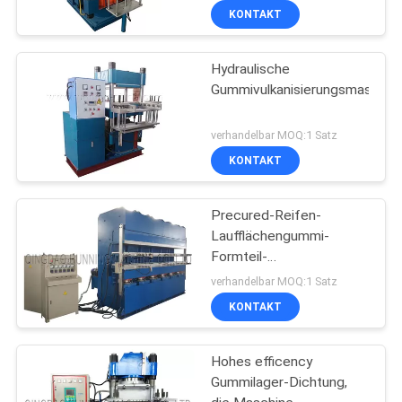
KONTAKT
Hydraulische
Gummivulkanisierungsmaschin
verhandelbar MOQ:1 Satz
KONTAKT
Precured-Reifen-
Laufflächengummi-
Formteil-
Maschine/verschaffter
verhandelbar MOQ:1 Satz
Reifen-Schritt, der
KONTAKT
Maschine herstellt
Hohes efficency
Gummilager-Dichtung,