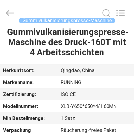
Running
Machine
CO.,LTD.
All
Rights
Gummivulkanisierungspresse-Maschine
Reserved.
Gummivulkanisierungspresse-
HAUS
Maschine des Druck-160T mit
PRODUKTE
4 Arbeitsschichten
ÜBER
Herkunftsort:
Qingdao, China
UNS
Markenname:
RUNNING
Zertifizierung:
ISO CE
FABRIK-
Modellnummer:
XLB-Y650*650*4/1.60MN
AUSFLUG
Min Bestellmenge:
1 Satz
QUALITÄTSKONTROLLE
Verpackung
Räucherung-freies Paket