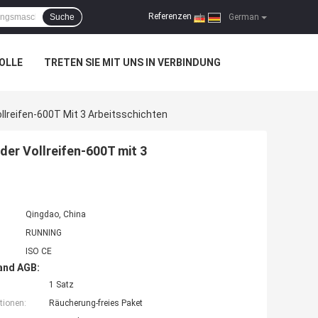
Referenzen
Suche
|
German
OLLE
TRETEN SIE MIT UNS IN VERBINDUNG
lreifen-600T Mit 3 Arbeitsschichten
er Vollreifen-600T mit 3
Qingdao, China
RUNNING
ISO CE
and AGB:
1 Satz
tionen:
Räucherung-freies Paket