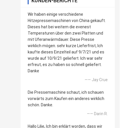
KUNDEN-BERICHTE
Wir haben einige verschiedene
Hitzepressemaschinen von China gekauft.
Dieses hat bei weitem die evenest
Temperaturen über den zwei Platten und
mit Uferanwärmdauer. Diese Presse
wirklich mögen. sehr kurze Lieferfrist, Ich
kaufte dieses Einzelteil auf 9/7/21 und es
wurde auf 10/9/21 geliefert. Ich war sehr
erfreut, es zu haben so schnell geliefert.
Danke
—— Jay Crue
Die Pressemaschine schaut, ich schauen
vorwärts zum Kaufen ein anderes wirklich
schön. Danke.
—— Darin R.
Hallo Lilie, Ich bin erklärt worden, dass wir