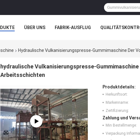
ODUKTE
ÜBER UNS
FABRIK-AUSFLUG
QUALITÄTSKONTR
N
FÄLLE
schine
Hydraulische Vulkanisierungspresse-Gummimaschine Der Vol
hydraulische Vulkanisierungspresse-Gummimaschine d
Arbeitsschichten
Produktdetails:
Herkunftsort:
Markenname:
Zertifizierung:
Zahlung und Vers
Min Bestellmenge:
Verpackung Informa