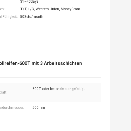
31~40days
en:
T/T, L/C, Western Union, MoneyGram
-Fähigkeit:
50Sets/month
llreifen-600T mit 3 Arbeitsschichten
600T oder besonders angefertigt
raft:
erdurchmesser:
500mm