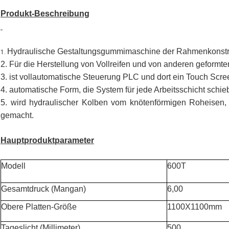
Produkt-Beschreibung
Hydraulische Gestaltungsgummimaschine der Rahmenkonstr
1.
2. Für die Herstellung von Vollreifen und von anderen geform
3. ist vollautomatische Steuerung PLC und dort ein Touch Scre
4. automatische Form, die System für jede Arbeitsschicht schieb
5. wird hydraulischer Kolben vom knötenförmigen Roheisen
gemacht.
Hauptproduktparameter
Modell
600T
Gesamtdruck (Mangan)
6,00
Obere Platten-Größe
1100X1100mm
Tageslicht (Millimeter)
500