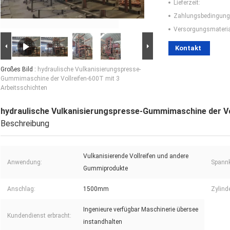
Lieferzeit:
Zahlungsbedingung
Versorgungsmaterial
Kontakt
Großes Bild :
hydraulische Vulkanisierungspresse-
Gummimaschine der Vollreifen-600T mit 3
Arbeitsschichten
hydraulische Vulkanisierungspresse-Gummimaschine der Vo
Beschreibung
Vulkanisierende Vollreifen und andere
Anwendung:
Spannk
Gummiprodukte
Anschlag:
1500mm
Zylind
Ingenieure verfügbar Maschinerie übersee
Kundendienst erbracht:
instandhalten