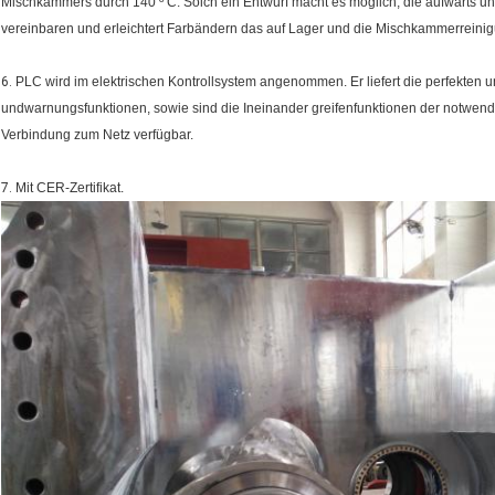
Mischkammers durch 140 º C. Solch ein Entwurf macht es möglich, die aufwärts und
vereinbaren und erleichtert Farbändern das auf Lager und die Mischkammerreini
6.
PLC wird im elektrischen Kontrollsystem angenommen. Er liefert die perfekten u
undwarnungsfunktionen, sowie sind die Ineinander greifenfunktionen der notwendigen
Verbindung zum Netz verfügbar.
7.
Mit CER-Zertifikat.