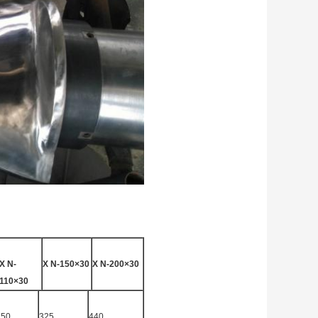
X N-
X N-150×30
X N-200×30
110×30
250
325
440