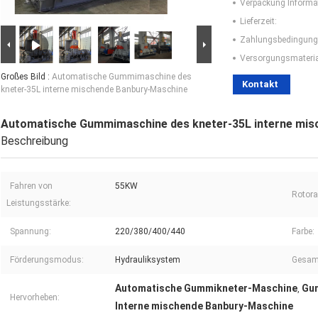
Verpackung Informa
Lieferzeit:
Zahlungsbedingung
Versorgungsmaterial
Großes Bild :
Automatische Gummimaschine des
Kontakt
kneter-35L interne mischende Banbury-Maschine
Automatische Gummimaschine des kneter-35L interne mis
Beschreibung
Fahren von
55KW
Rotorar
Leistungsstärke:
Spannung:
220/380/400/440
Farbe:
Förderungsmodus:
Hydrauliksystem
Gesam
Automatische Gummikneter-Maschine
Gu
,
Hervorheben:
Interne mischende Banbury-Maschine