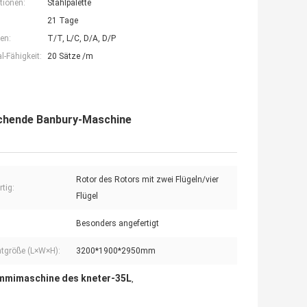
tionen:
Stahlpalette
21 Tage
en:
T/T, L/C, D/A, D/P
-Fähigkeit:
20 Sätze /m
chende Banbury-Maschine
Rotor des Rotors mit zwei Flügeln/vier
tig:
Flügel
Besonders angefertigt
tgröße (L×W×H):
3200*1900*2950mm
mmimaschine des kneter-35L
,