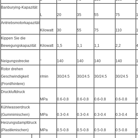
Banburying-Kapazität
L
20
35
55
75
Antriebsmotorkapazität
Kilowatt
30
55
75
110
Kippen Sie die
Bewegungskapazität
Kilowatt
1,5
1,1
1,1
2,2
4
Neigungsstrecke
°
140
140
140
140
Rotor drehen
Geschwindigkeit
r/min
30/24.5
30/24.5
30/24.5
30/24.5
3
(Front/hintere)
Druckluftdruck
MPa
0.6-0.8
0.6-0.8
0.6-0.8
0.6-0.8
0
Kühlwasserdruck
(Gummimischen)
MPa
0.3-0.4
0.3-0.4
0.3-0.4
0.3-0.4
0
Heizungsdampfdruck
(Plastikmischen)
MPa
0.5-0.8
0.5-0.8
0.5-0.8
0.5-0.8
0