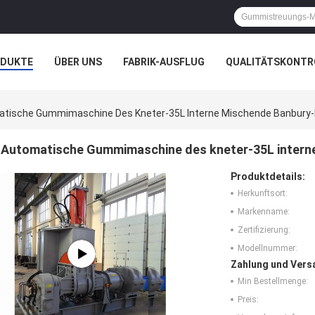
ODUKTE
ÜBER UNS
FABRIK-AUSFLUG
QUALITÄTSKONTR
N
FÄLLE
tische Gummimaschine Des Kneter-35L Interne Mischende Banbury
Automatische Gummimaschine des kneter-35L intern
Produktdetails:
Herkunftsort:
Markenname:
Zertifizierung:
Modellnummer:
Zahlung und Vers
Min Bestellmenge:
Preis: