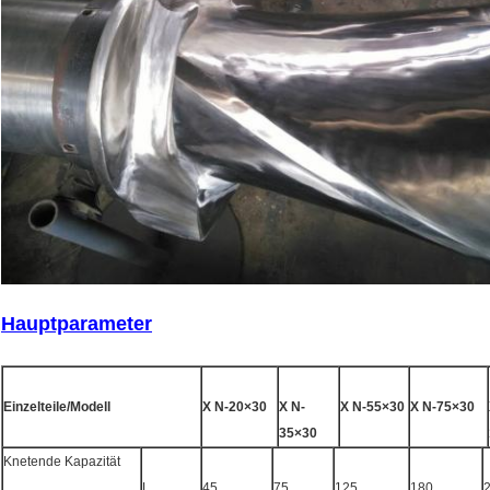
Hauptparameter
Einzelteile/Modell
X N-20×30
X N-
X N-55×30
X N-75×30
35×30
Knetende Kapazität
L
45
75
125
180