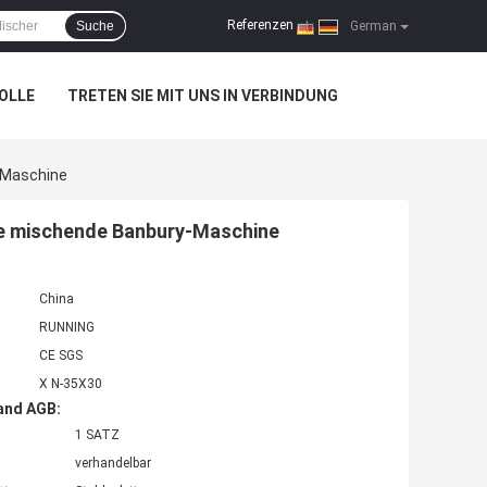
Referenzen
Suche
|
German
OLLE
TRETEN SIE MIT UNS IN VERBINDUNG
-Maschine
e mischende Banbury-Maschine
China
RUNNING
CE SGS
X N-35X30
and AGB:
1 SATZ
verhandelbar