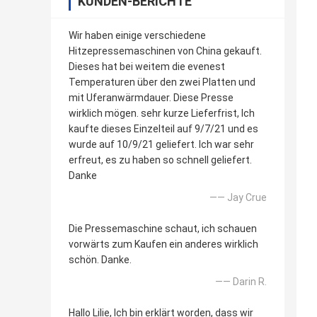
KUNDEN-BERICHTE
Wir haben einige verschiedene
Hitzepressemaschinen von China gekauft.
Dieses hat bei weitem die evenest
Temperaturen über den zwei Platten und
mit Uferanwärmdauer. Diese Presse
wirklich mögen. sehr kurze Lieferfrist, Ich
kaufte dieses Einzelteil auf 9/7/21 und es
wurde auf 10/9/21 geliefert. Ich war sehr
erfreut, es zu haben so schnell geliefert.
Danke
—— Jay Crue
Die Pressemaschine schaut, ich schauen
vorwärts zum Kaufen ein anderes wirklich
schön. Danke.
—— Darin R.
Hallo Lilie, Ich bin erklärt worden, dass wir