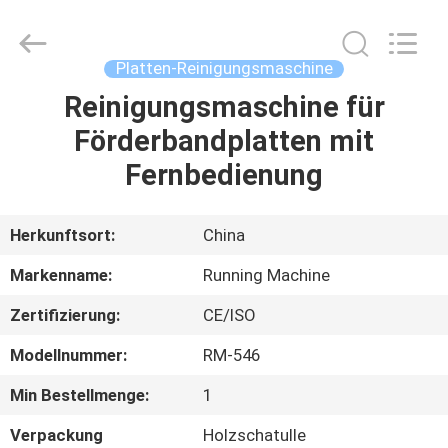
Running
Machine
CO.,LTD.
All
Rights
Platten-Reinigungsmaschine
Reserved.
Reinigungsmaschine für
HAUS
Förderbandplatten mit
PRODUKTE
Fernbedienung
ÜBER
Herkunftsort:
China
UNS
Markenname:
Running Machine
Zertifizierung:
CE/ISO
FABRIK-
Modellnummer:
RM-546
AUSFLUG
Min Bestellmenge:
1
QUALITÄTSKONTROLLE
Verpackung
Holzschatulle