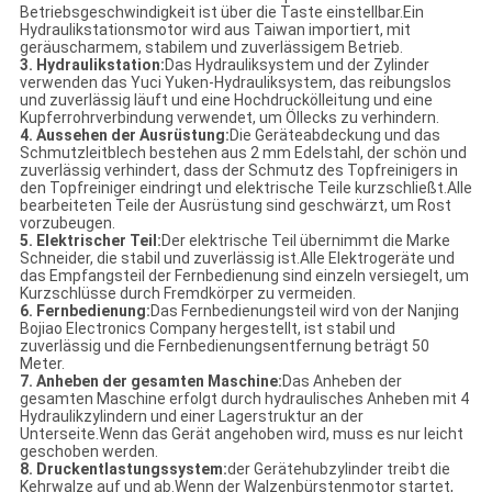
Betriebsgeschwindigkeit ist über die Taste einstellbar.Ein
Hydraulikstationsmotor wird aus Taiwan importiert, mit
geräuscharmem, stabilem und zuverlässigem Betrieb.
3. Hydraulikstation:
Das Hydrauliksystem und der Zylinder
verwenden das Yuci Yuken-Hydrauliksystem, das reibungslos
und zuverlässig läuft und eine Hochdruckölleitung und eine
Kupferrohrverbindung verwendet, um Öllecks zu verhindern.
4. Aussehen der Ausrüstung:
Die Geräteabdeckung und das
Schmutzleitblech bestehen aus 2 mm Edelstahl, der schön und
zuverlässig verhindert, dass der Schmutz des Topfreinigers in
den Topfreiniger eindringt und elektrische Teile kurzschließt.Alle
bearbeiteten Teile der Ausrüstung sind geschwärzt, um Rost
vorzubeugen.
5. Elektrischer Teil:
Der elektrische Teil übernimmt die Marke
Schneider, die stabil und zuverlässig ist.Alle Elektrogeräte und
das Empfangsteil der Fernbedienung sind einzeln versiegelt, um
Kurzschlüsse durch Fremdkörper zu vermeiden.
6. Fernbedienung:
Das Fernbedienungsteil wird von der Nanjing
Bojiao Electronics Company hergestellt, ist stabil und
zuverlässig und die Fernbedienungsentfernung beträgt 50
Meter.
7. Anheben der gesamten Maschine:
Das Anheben der
gesamten Maschine erfolgt durch hydraulisches Anheben mit 4
Hydraulikzylindern und einer Lagerstruktur an der
Unterseite.Wenn das Gerät angehoben wird, muss es nur leicht
geschoben werden.
8. Druckentlastungssystem:
der Gerätehubzylinder treibt die
Kehrwalze auf und ab.Wenn der Walzenbürstenmotor startet,