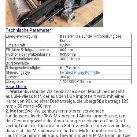
Technische Parameter
Energieversorgung
Basieren Sie auf der Anforderung des
Kunden
Totale Kraft
6,5kw
Effektive Reinigungsbreite
600mm
Hubhöhe der Walzenbürste
0-350mm
Geschwindigkeit der
3000 U/min
Bürstenwalze
Reisegeschwindigkeit
0-1,7 m/min
Steuerungstyp
Fernbedienung
Kontrolle
Gewicht
300kg
Übergröße
1400*850*185mm
Hauptteile:
1. Walzenbürste:
Die Walzenbürste dieser Maschine besteht
aus 3M-Vliesstoff, der aus den USA importiert wird, mit einer
Härte von 90 und einer Drehanzeige, die Übergröße beträgt 125
mm x 50 mm x 450 mm
2. Motor:
Zwei Walzenbürstenmotoren verwenden
kundenspezifische 3KW-Motoren mit Aluminiumgehäuse, um
das Gesamtgewicht der Ausrüstung zu reduzieren.Das Gerät
verfügt über ein thermisches Schutzsystem, um zu verhindern,
dass sich der Motor erwärmt und der Motor durchbrennt.Der
Laufmotor nimmt eine aus Taiwan importierte Marke an und die