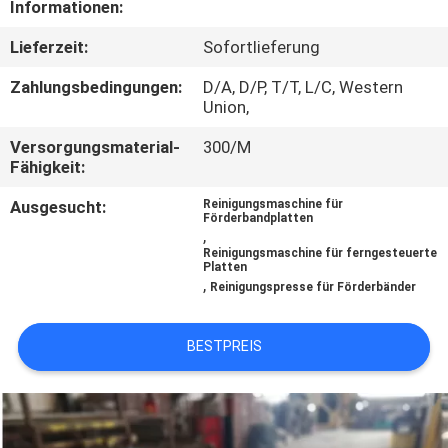
Informationen:
TRETEN
Lieferzeit:
Sofortlieferung
SIE
Zahlungsbedingungen:
D/A, D/P, T/T, L/C, Western
MIT
Union,
UNS
Versorgungsmaterial-
300/M
Fähigkeit:
IN
Ausgesucht:
Reinigungsmaschine für
VERBINDUNG
Förderbandplatten
,
Reinigungsmaschine für ferngesteuerte
Platten
NACHRICHTEN
,
Reinigungspresse für Förderbänder
FÄLLE
BESTPREIS
SITEMAP