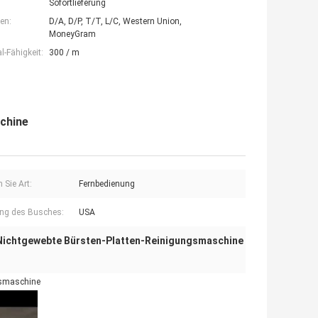
Sofortlieferung
en:
D/A, D/P, T/T, L/C, Western Union,
MoneyGram
-Fähigkeit:
300 / m
schine
 Sie Art:
Fernbedienung
ng des Busches:
USA
Nichtgewebte Bürsten-Platten-Reinigungsmaschine
ngsmaschine