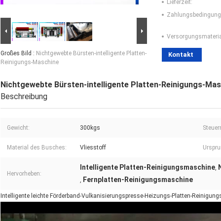
Lieferzeit:
Zahlungsbedingung
Versorgungsmaterial
Großes Bild :
Nichtgewebte Bürsten-intelligente Platten-
Kontakt
Reinigungs-Maschine
Nichtgewebte Bürsten-intelligente Platten-Reinigungs-Ma
Beschreibung
Gewicht:
300kgs
Steuern
Material des Busches:
Vliesstoff
Urspru
Intelligente Platten-Reinigungsmaschine
,
Hervorheben:
Fernplatten-Reinigungsmaschine
,
Intelligente leichte Förderband-Vulkanisierungspresse-Heizungs-Platten-Reinigu