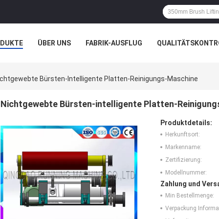
ODUKTE
ÜBER UNS
FABRIK-AUSFLUG
QUALITÄTSKONTR
N
FÄLLE
ichtgewebte Bürsten-Intelligente Platten-Reinigungs-Maschine
Nichtgewebte Bürsten-intelligente Platten-Reinigun
Produktdetails:
Herkunftsort:
Markenname:
Zertifizierung:
Modellnummer:
Zahlung und Vers
Min Bestellmenge:
Verpackung Informa