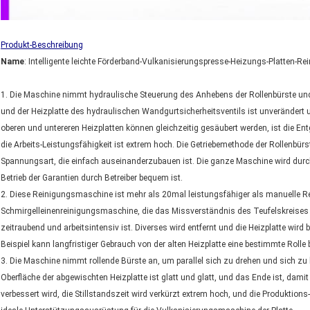
Produkt-Beschreibung
Name
: Intelligente leichte Förderband-Vulkanisierungspresse-Heizungs-Platten-
1. Die Maschine nimmt hydraulische Steuerung des Anhebens der Rollenbürste un
und der Heizplatte des hydraulischen Wandgurtsicherheitsventils ist unverändert und 
oberen und untereren Heizplatten können gleichzeitig gesäubert werden, ist die Ent
die Arbeits-Leistungsfähigkeit ist extrem hoch. Die Getriebemethode der Rollenbürst
Spannungsart, die einfach auseinanderzubauen ist. Die ganze Maschine wird durch
Betrieb der Garantien durch Betreiber bequem ist.
2. Diese Reinigungsmaschine ist mehr als 20mal leistungsfähiger als manuelle Rein
Schmirgelleinenreinigungsmaschine, die das Missverständnis des Teufelskreises d
zeitraubend und arbeitsintensiv ist. Diverses wird entfernt und die Heizplatte wird
Beispiel kann langfristiger Gebrauch von der alten Heizplatte eine bestimmte Rolle b
3. Die Maschine nimmt rollende Bürste an, um parallel sich zu drehen und sich zu 
Oberfläche der abgewischten Heizplatte ist glatt und glatt, und das Ende ist, dami
verbessert wird, die Stillstandszeit wird verkürzt extrem hoch, und die Produktions