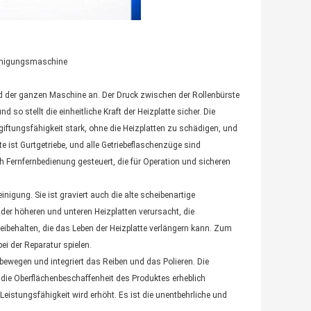
Reinigungsmaschine
d der ganzen Maschine an. Der Druck zwischen der Rollenbürste
so stellt die einheitliche Kraft der Heizplatte sicher. Die
giftungsfähigkeit stark, ohne die Heizplatten zu schädigen, und
e ist Gurtgetriebe, und alle Getriebeflaschenzüge sind
 Fernfernbedienung gesteuert, die für Operation und sicheren
igung. Sie ist graviert auch die alte scheibenartige
er höheren und unteren Heizplatten verursacht, die
 beibehalten, die das Leben der Heizplatte verlängern kann. Zum
ei der Reparatur spielen.
bewegen und integriert das Reiben und das Polieren. Die
t die Oberflächenbeschaffenheit des Produktes erheblich
-Leistungsfähigkeit wird erhöht. Es ist die unentbehrliche und