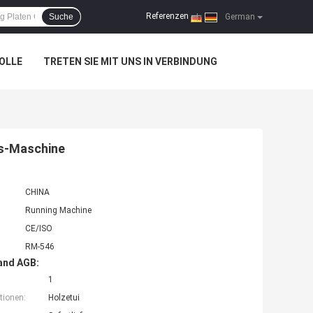
Referenzen
Suche
|
German
OLLE
TRETEN SIE MIT UNS IN VERBINDUNG
gs-Maschine
CHINA
Running Machine
CE/ISO
RM-546
and AGB:
1
tionen:
Holzetui