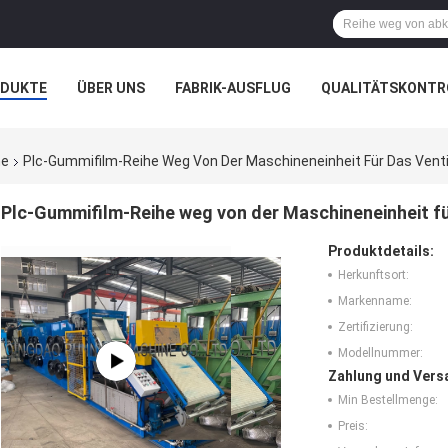
ODUKTE
ÜBER UNS
FABRIK-AUSFLUG
QUALITÄTSKONTR
N
FÄLLE
ne
Plc-Gummifilm-Reihe Weg Von Der Maschineneinheit Für Das Venti
Plc-Gummifilm-Reihe weg von der Maschineneinheit fü
Produktdetails:
Herkunftsort:
Markenname:
Zertifizierung:
Modellnummer:
Zahlung und Vers
Min Bestellmenge:
Preis: