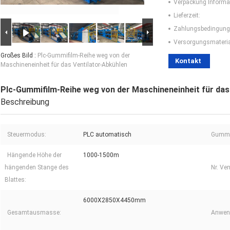
Verpackung Informa
Lieferzeit:
Zahlungsbedingung
Versorgungsmaterial
Großes Bild :
Plc-Gummifilm-Reihe weg von der
Kontakt
Maschineneinheit für das Ventilator-Abkühlen
Plc-Gummifilm-Reihe weg von der Maschineneinheit für das
Beschreibung
Steuermodus:
PLC automatisch
Gummi
Hängende Höhe der
1000-1500m
hängenden Stange des
Nr. Ven
Blattes:
6000X2850X4450mm
Gesamtausmasse:
Anwen