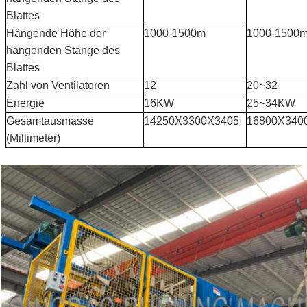
Blattes
Hängende Höhe der
1000-1500m
1000-1500
hängenden Stange des
Blattes
Zahl von Ventilatoren
12
20~32
Energie
16KW
25~34KW
Gesamtausmasse
14250X3300X3405
16800X340
(Millimeter)