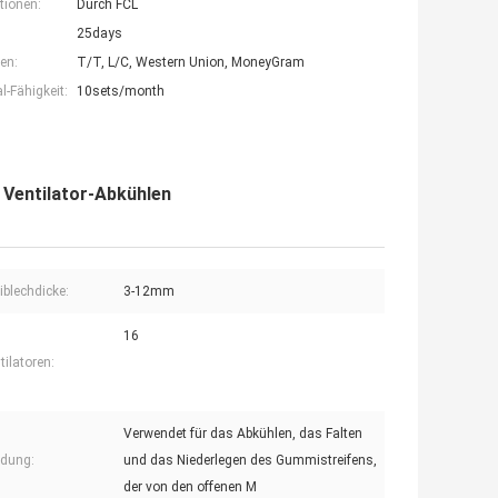
tionen:
Durch FCL
25days
en:
T/T, L/C, Western Union, MoneyGram
-Fähigkeit:
10sets/month
 Ventilator-Abkühlen
blechdicke:
3-12mm
16
tilatoren:
Verwendet für das Abkühlen, das Falten
dung:
und das Niederlegen des Gummistreifens,
der von den offenen M