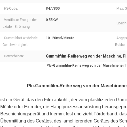
HS-Code:
8477800
Max. G
Ventilator-Energie der
0.55KW
Speich
axialen Strömung:
Gummiblatt-wedelnde
10~20mal/Minute
Angepa
Geschwindigkeit:
Rubber 
Gummifilm-Reihe weg von der Maschine
Pl
Hervorheben:
,
Plc-Gummifilm-Reihe weg von der Maschineneinhe
Plc-Gummifilm-Reihe weg von der Maschinenein
ist ein Gerät, das den Film abkühlt, der vom plastifizierten
Mühle oder Extruder, die Hauptprozessausrüstung herausgepreßt 
Beschichtungsgerät und klemmt fest und zieht Förderband, da
Übermittlung des Gerätes, des lamellierenden Gerätes des Sch