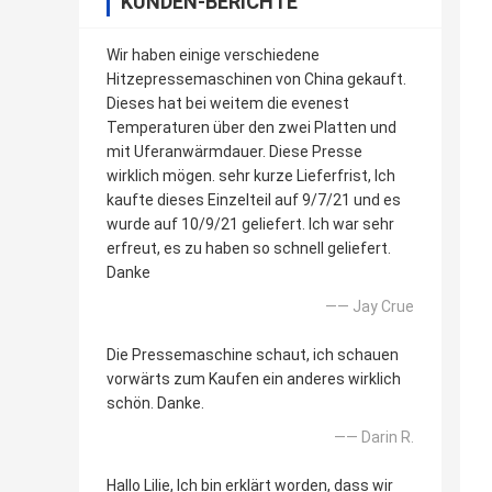
KUNDEN-BERICHTE
Wir haben einige verschiedene
Hitzepressemaschinen von China gekauft.
Dieses hat bei weitem die evenest
Temperaturen über den zwei Platten und
mit Uferanwärmdauer. Diese Presse
wirklich mögen. sehr kurze Lieferfrist, Ich
kaufte dieses Einzelteil auf 9/7/21 und es
wurde auf 10/9/21 geliefert. Ich war sehr
erfreut, es zu haben so schnell geliefert.
Danke
—— Jay Crue
Die Pressemaschine schaut, ich schauen
vorwärts zum Kaufen ein anderes wirklich
schön. Danke.
—— Darin R.
Hallo Lilie, Ich bin erklärt worden, dass wir