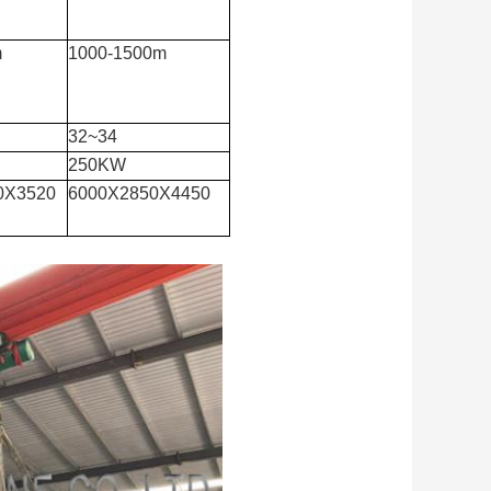
m
1000-1500m
32~34
250KW
0X3520
6000X2850X4450