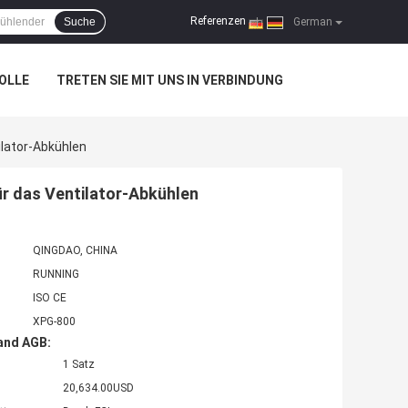
Referenzen
Suche
|
German
OLLE
TRETEN SIE MIT UNS IN VERBINDUNG
lator-Abkühlen
r das Ventilator-Abkühlen
QINGDAO, CHINA
RUNNING
ISO CE
XPG-800
and AGB:
1 Satz
20,634.00USD