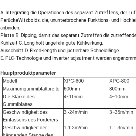
A. Integrating die Operationen des separant Zutreffens, der Lu
PerückeWitzbolds, die, ununterbrochene Funktions- und Hochlei
anbinden.
Platte B. Dipping, damit das separant Zutreffen die zutreffende
Kühlzeit C. Long holt ungefähr gute Kühlwirkung.
Ausschnitt D. Fixed-length und justierbare Schneidlänge.
E. PLC-Technologie und Inverter adjsutment werden angenomme
Hauptproduktparameter
Modell
XPG-600
XPG-800
Maximumgummiblattbreite
600mm
800mm
Die Stärke des
4~10mm
4~10mm
Gummiblattes
Geschwindigkeit des
3~24m/min
3~35m/min
Einlassens des Förderers
Geschwindigkeit der
1-1.3m/min
1-1.3m/min
hängenden Stange des