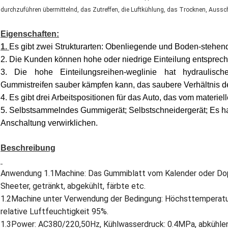
durchzuführen übermittelnd, das Zutreffen, die Luftkühlung, das Trocknen, Aussc
Eigenschaften:
1.
Es gibt zwei Strukturarten: Obenliegende und Boden-stehend
2. Die Kunden können hohe oder niedrige Einteilung entsprec
3. Die hohe Einteilungsreihen-weglinie hat hydraulisch
Gummistreifen sauber kämpfen kann, das saubere Verhältnis de
4. Es gibt drei Arbeitspositionen für das Auto, das vom materie
5. Selbstsammelndes Gummigerät; Selbstschneidergerät; Es h
Anschaltung verwirklichen.
Beschreibung
Anwendung 1.1Machine: Das Gummiblatt vom Kalender oder Do
Sheeter, getränkt, abgekühlt, färbte etc.
1.2Machine unter Verwendung der Bedingung: Höchsttemperatur
relative Luftfeuchtigkeit 95%.
1.3Power: AC380/220,50Hz, Kühlwasserdruck: 0.4MPa, abkühl