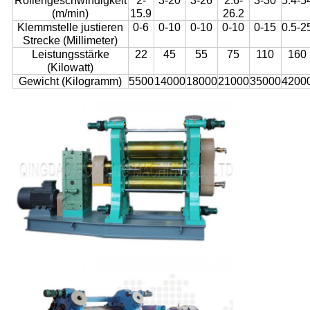
Rollengeschwindigkeit
2-
3-20
3-26
2.6-
3-30
5.4-5
(m/min)
15.9
26.2
Klemmstelle justieren
0-6
0-10
0-10
0-10
0-15
0.5-2
Strecke (Millimeter)
Leistungsstärke
22
45
55
75
110
160
(Kilowatt)
Gewicht (Kilogramm)
5500
14000
18000
21000
35000
4200