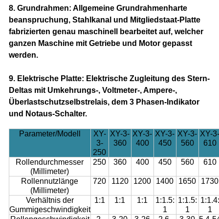
8. Grundrahmen: Allgemeine Grundrahmenharte
beanspruchung, Stahlkanal und Mitgliedstaat-Platte
fabrizierten genau maschinell bearbeitet auf, welcher
ganzen Maschine mit Getriebe und Motor gepasst
werden.
9. Elektrische Platte: Elektrische Zugleitung des Stern-
Deltas mit Umkehrungs-, Voltmeter-, Ampere-,
Überlastschutzselbstrelais, dem 3 Phasen-Indikator
und Notaus-Schalter.
Parameter/Modell
XY-
XY-3-
XY-3-
XY-3-
XY-3-
XY-3
3-
360
400
450
560
610
250
Rollendurchmesser
250
360
400
450
560
610
(Millimeter)
Rollennutzlänge
720
1120
1200
1400
1650
1730
(Millimeter)
Verhältnis der
1:1
1:1
1:1
1:1.5:
1:1.5:
1:1.4
Gummigeschwindigkeit
1
1
1