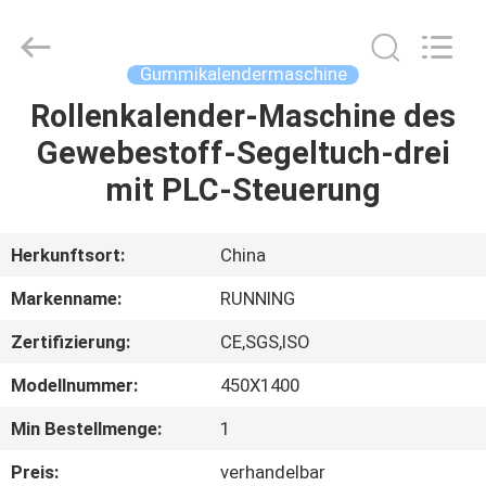
Running
Machine
CO.,LTD.
All
Rights
Gummikalendermaschine
Reserved.
Rollenkalender-Maschine des
HAUS
Gewebestoff-Segeltuch-drei
PRODUKTE
mit PLC-Steuerung
ÜBER
Herkunftsort:
China
UNS
Markenname:
RUNNING
Zertifizierung:
CE,SGS,ISO
FABRIK-
Modellnummer:
450X1400
AUSFLUG
Min Bestellmenge:
1
QUALITÄTSKONTROLLE
Preis:
verhandelbar