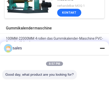
verhandelbar MOQ:1
KONTAKT
Gummikalendermaschine
100MM-22000MM 4 rollen das Gummikalender-Maschine PVC-
Gewebe-Kalandern
sales
Rollenkalender-Maschine des Gewebestoff-Segeltuch-drei
mit PLC-Steuerung
8:57 PM
1400MM drei Rollen-Gummikalender-Maschinen-Gummiblatt-
Verdrängung
Good day, what product are you looking for?
Beliebte Kategorien
Alle
Gummikneter-
Gummiherstellungsmaschine
Maschine