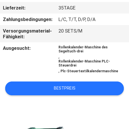
Lieferzeit:
35TAGE
TRETEN
Zahlungsbedingungen:
L/C, T/T, D/P, D/A
SIE
MIT
Versorgungsmaterial-
20 SETS/M
Fähigkeit:
UNS
Ausgesucht:
Rollenkalender-Maschine des
IN
Segeltuch-drei
,
VERBINDUNG
Rollenkalender-Maschine PLC-
Steuerdrei
,
Plc-Steuertextilkalendermaschine
NACHRICHTEN
BESTPREIS
FÄLLE
SITEMAP