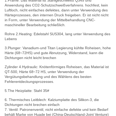
1.Frame: Das Material ist Stahlgeschweißt Q345 und
Anwendung des CO2-Schutzschweißverfahrens. hochfest, kein
Luftloch, nicht einfaches defektes, dann unter Verwendung des
Härteprozesses, den internen Druck freigeben. Er ist nicht nicht
in Form, unter Verwendung der Mittelbehandlung CNC-
maschineller Bearbeitung schließlich.
Rohre 2.Heating: Edelstahl SUS304, lang unter Verwendung des
Lebens
3.Plunger: Vanadium-und Titan Legierung kühlte Roheisen, hohe
Härte (68~72HS) und gute Abnutzung, Widerstand, kann die
Dichtungen nicht leicht brechen
Zylinder 4.Hydraulic: Knötenförmiges Roheisen, das Material ist
QT-500, Härte 68~72 HS, unter Verwendung der
Vergütungsbehandlung und des Wählens des besten
Fehlerentdeckungsprozesses.
5.The Heizplatte: Stahl 35#
6. Thermisches Leitblech: Kalziumplatte des Silikon-3, die
Dichtungen nicht brechen einfach
7. Ventil: Patronenventil, nicht einfache defekte und kein Bedarf
behält Marke von Huade bei (China-Deutschland-Joint Venture)