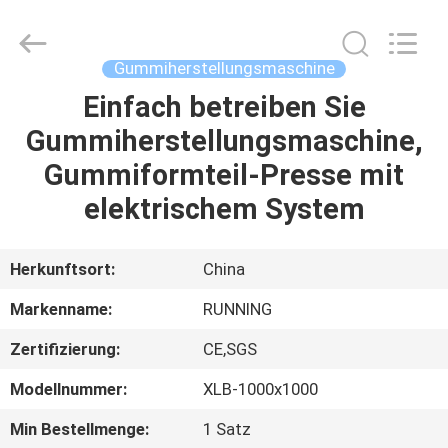
Running
Machine
CO.,LTD.
All
Rights
Gummiherstellungsmaschine
Reserved.
Einfach betreiben Sie
HAUS
Gummiherstellungsmaschine,
PRODUKTE
Gummiformteil-Presse mit
elektrischem System
ÜBER
UNS
Herkunftsort:
China
Markenname:
RUNNING
FABRIK-
Zertifizierung:
CE,SGS
AUSFLUG
Modellnummer:
XLB-1000x1000
QUALITÄTSKONTROLLE
Min Bestellmenge:
1 Satz