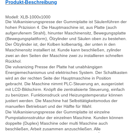
Produkt-Beschreibung
Modell: XLB-1000x1000
Die Vulkanisierungspresse der Gummiplatte ist Säulenführen der
hohen Präzision 4. Die Hauptmaschine ist, aus Platte (auch
aufgerufenem Strahl), hinunter Maschinensitz, Bewegungsplatte
(Bewegungsplattform), Ölzylinder und Säulen oben zu bestehen.
Der Ölzylinder ist, der Kolben kolbenartig, der unten in den
Maschinensitz installiert ist. Kunde kann beschließen, zylinder
zwei an den Seiten der Maschine zwei zu installieren schnellen
Rückhol.
Die vulvanizing Presse der Platte hat unabhängigen
Energiemechanismus und elektrisches System. Der Schaltkasten
wird an der rechten Seite der Hauptmaschine in Position
gebracht. Die Maschine nimmt PLC-Steuerung an, ausgerüstet
mit LCD-Bildschirm. Knöpft die zentralisierte Steuerung, einfach
zu benützen. Funktionsdruck und Heizungstemperatur können
justiert werden. Die Maschine hat Selbsttätigkeitsmodus der
manuellen Betriebsart und der Hälfte für Wahl.
Die Vulkanisierungspresse der Gummiplatte ist einzelne
Pumpstationsstruktur der einzelnen Maschine. Kunden können
doppelte (Duplex) Maschine oder multi Maschine auch
beschließen, Arbeit zusammen anzuschließen. Alle