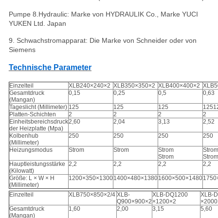
Pumpe 8.Hydraulic: Marke von HYDRAULIK Co., Marke YUCI
YUKEN Ltd. Japan
9. Schwachstromapparat: Die Marke von Schneider oder von
Siemens
Technische Parameter
Einzelteil
XLB240×240×2
XLB350×350×2
XLB400×400×2
XLB5
Gesamtdruck
0,15
0,25
0,5
0,63
(Mangan)
Tageslicht (Millimeter)
125
125
125
1251
Platten-Schichten
2
2
2
2
Einheitsbereichsdruck
2,60
2,04
3,13
2,52
der Heizplatte (Mpa)
Kolbenhub
250
250
250
250
(Millimeter)
Heizungsmodus
Strom
Strom
Strom
Stro
Strom
Stro
Hauptleistungsstärke
2,2
2,2
2,2
2,2
(Kilowatt)
Größe: L × W × H
1200×350×1300
1400×480×1380
1600×500×1480
1750
(Millimeter)
Einzelteil
XLB750×850×2/4
XLB-
XLB-DQ1200
XLB-
Q900×900×2
×1200×2
×2000
Gesamtdruck
1,60
2,00
3,15
5,60
(Mangan)