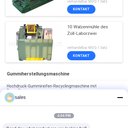
verhandelbar MOQ:1 Satz
KONTAKT
10 Walzenmühle des
Zoll-Laborzwei
verhandelbar MOQ:1 Satz
KONTAKT
Gummiherstellungsmaschine
Hochdruck-Gummireifen-Recyclingmaschine mit
Dampfheizung
sales
Horizontale Zwei-Presse-Gummimaschine Elektrische
Heizung
4:04 PM
Platten-hydraulische kurierende
Gummipresse/Vulkanisierungspresse SGS-Zertifikat