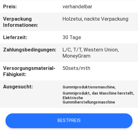
Preis:
verhandelbar
TRETEN
Verpackung
Holzetui, nackte Verpackung
SIE
Informationen:
MIT
Lieferzeit:
30 Tage
UNS
Zahlungsbedingungen:
L/C, T/T, Western Union,
IN
MoneyGram
VERBINDUNG
Versorgungsmaterial-
50sets/mth
Fähigkeit:
NACHRICHTEN
Ausgesucht:
,
Gummiproduktionsmaschine
,
,
Gummiprodukt
das Maschine herstellt
Elektrische
Gummiherstellungsmaschine
FÄLLE
BESTPREIS
SITEMAP