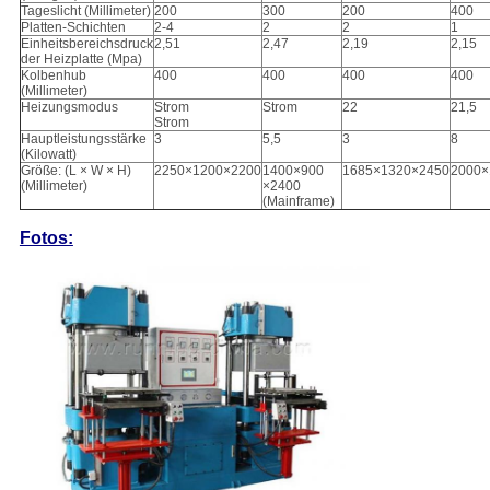
Tageslicht (Millimeter)
200
300
200
400
Platten-Schichten
2-4
2
2
1
Einheitsbereichsdruck
2,51
2,47
2,19
2,15
der Heizplatte (Mpa)
Kolbenhub
400
400
400
400
(Millimeter)
Heizungsmodus
Strom
Strom
22
21,5
Strom
Hauptleistungsstärke
3
5,5
3
8
(Kilowatt)
Größe: (L × W × H)
2250×1200×2200
1400×900
1685×1320×2450
2000×
(Millimeter)
×2400
(Mainframe)
Fotos: