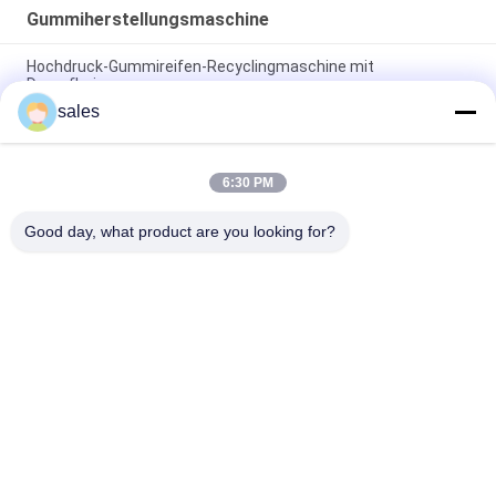
Gummiherstellungsmaschine
Hochdruck-Gummireifen-Recyclingmaschine mit
Dampfheizung
sales
Horizontale Zwei-Presse-Gummimaschine Elektrische
Heizung
6:30 PM
Platten-hydraulische kurierende
Gummipresse/Vulkanisierungspresse SGS-Zertifikat
Good day, what product are you looking for?
Beliebte Kategorien
Alle
Gummikneter-
Gummiherstellungsmaschine
Maschine
Mischende 
Gummivulkanisierungspres
Mühlgummimaschine
Maschine
Gummiextrudermaschine 
Feed Gummi 
Der Kalten Zufuhr
Extruder