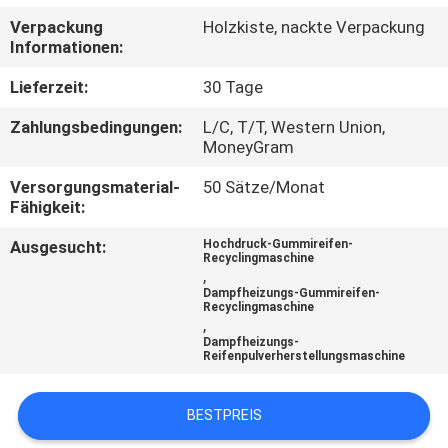
Verpackung
Holzkiste, nackte Verpackung
TRETEN
Informationen:
SIE
Lieferzeit:
30 Tage
MIT
Zahlungsbedingungen:
L/C, T/T, Western Union,
UNS
MoneyGram
IN
Versorgungsmaterial-
50 Sätze/Monat
Fähigkeit:
VERBINDUNG
Ausgesucht:
Hochdruck-Gummireifen-
Recyclingmaschine
NACHRICHTEN
,
Dampfheizungs-Gummireifen-
Recyclingmaschine
,
FÄLLE
Dampfheizungs-
Reifenpulverherstellungsmaschine
SITEMAP
BESTPREIS