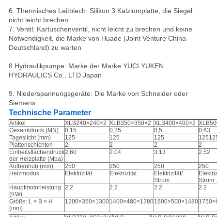
6. Thermisches Leitblech: Silikon 3 Kalziumplatte, die Siegel
nicht leicht brechen
7. Ventil: Kartuschenventil, nicht leicht zu brechen und keine
Notwendigkeit, die Marke von Huade (Joint Venture China-
Deutschland) zu warten
8.Hydraulikpumpe: Marke der Marke YUCI YUKEN
HYDRAULICS Co., LTD Japan
9. Niederspannungsgeräte: Die Marke von Schneider oder
Siemens
Technische Parameter
Artikel
XLB240×240×2
XLB350×350×2
XLB400×400×2
XLB50
Gesamtdruck (MN)
0,15
0,25
0,5
0,63
Tageslicht (mm)
125
125
125
12512
Plattenschichten
2
2
2
2
Einheitsflächendruck
2.60
2.04
3.13
2.52
der Heizplatte (Mpa)
Kolbenhub (mm)
250
250
250
250
Heizmodus
Elektrizität
Elektrizität
Elektrizität/
Elektriz
Strom
Strom
Hauptmotorleistung
2.2
2.2
2.2
2.2
(KW)
Größe: L × B × H
1200×350×1300
1400×480×1380
1600×500×1480
1750×
(mm)