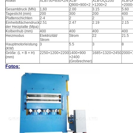
Artikel
XLB750×850×2/4
XLB-
XLB-DQ1200
XLB-D
Q900×900×2
×1200×2
×2000
Gesamtdruck (MN)
1,60
2.00
3.15
5.60
Tageslicht (mm)
200
300
200
400
Plattenschichten
2-4
2
2
1
Einheitsflächendruck
2.51
2.47
2.19
2.15
der Heizplatte (Mpa)
Kolbenhub (mm)
400
400
400
400
Heizmodus
Elektrizität/
Strom
22
21.5
Strom
Hauptmotorleistung
3
5.5
3
8
(KW)
Größe: (L × B × H)
2250×1200×2200
1400×900
1685×1320×2450
2000×
(mm)
×2400
(Großrechner)
Fotos: