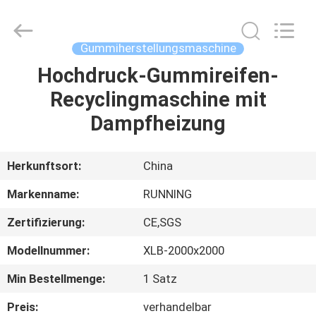
Running
Machine
CO.,LTD.
All
Rights
Gummiherstellungsmaschine
Reserved.
Hochdruck-Gummireifen-
HAUS
Recyclingmaschine mit
PRODUKTE
Dampfheizung
ÜBER
Herkunftsort:
China
UNS
Markenname:
RUNNING
Zertifizierung:
CE,SGS
FABRIK-
Modellnummer:
XLB-2000x2000
AUSFLUG
Min Bestellmenge:
1 Satz
QUALITÄTSKONTROLLE
Preis:
verhandelbar