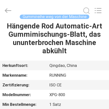
Running
Machine
CO.,LTD.
All
Rights
Gummireihe weg von der Maschine
Reserved.
Hängende Rod Automatic-Art
HAUS
Gummimischungs-Blatt, das
PRODUKTE
ununterbrochen Maschine
abkühlt
ÜBER
UNS
Herkunftsort:
Qingdao, China
Markenname:
RUNNING
FABRIK-
Zertifizierung:
ISO CE
AUSFLUG
Modellnummer:
XPG-800
QUALITÄTSKONTROLLE
Min Bestellmenge:
1 Satz