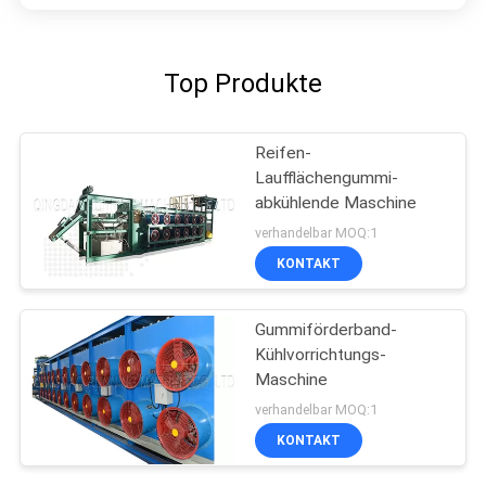
Top Produkte
Reifen-
Laufflächengummi-
abkühlende Maschine
verhandelbar MOQ:1
KONTAKT
Gummiförderband-
Kühlvorrichtungs-
Maschine
verhandelbar MOQ:1
KONTAKT