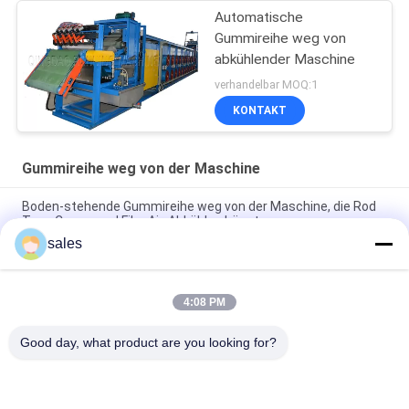
Automatische
Gummireihe weg von
abkühlender Maschine
verhandelbar MOQ:1
KONTAKT
Gummireihe weg von der Maschine
Boden-stehende Gummireihe weg von der Maschine, die Rod
Type Compound Film Air-Abkühlen hängt
sales
Hohe Leistungsfähigkeits-Gummimischungs-Blatt-Reihe weg
von abkühlender Maschine 600mm - 900mm
4:08 PM
Plc-Gummifilm-Reihe weg von der Maschineneinheit für das
Ventilator-Abkühlen
Good day, what product are you looking for?
Beliebte Kategorien
Alle