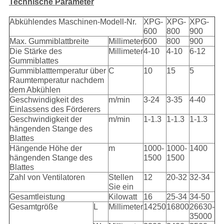
Technische Parameter
Abkühlendes Maschinen-Modell-Nr.
XPG-
XPG-
XPG-
600
800
900
Max. Gummiblattbreite
Millimeter
600
800
900
Die Stärke des
Millimeter
4-10
4-10
6-12
Gummiblattes
Gummiblatttemperatur über
C
10
15
5
Raumtemperatur nachdem
dem Abkühlen
Geschwindigkeit des
m/min
3-24
3-35
4-40
Einlassens des Förderers
Geschwindigkeit der
m/min
1-1.3
1-1.3
1-1.3
hängenden Stange des
Blattes
Hängende Höhe der
m
1000-
1000-
1400
hängenden Stange des
1500
1500
Blattes
Zahl von Ventilatoren
Stellen
12
20-32
32-34
Sie ein
Gesamtleistung
Kilowatt
16
25-34
34-50
Gesamtgröße
L
Millimeter
14250
16800
26630-
35000