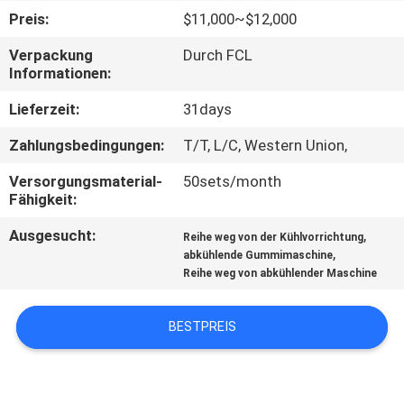
Preis:
$11,000~$12,000
TRETEN
Verpackung
Durch FCL
SIE
Informationen:
MIT
Lieferzeit:
31days
UNS
Zahlungsbedingungen:
T/T, L/C, Western Union,
IN
Versorgungsmaterial-
50sets/month
VERBINDUNG
Fähigkeit:
Ausgesucht:
,
Reihe weg von der Kühlvorrichtung
NACHRICHTEN
,
abkühlende Gummimaschine
Reihe weg von abkühlender Maschine
FÄLLE
BESTPREIS
SITEMAP