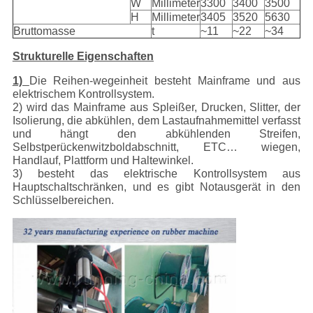
W
Millimeter
3300
3400
3500
H
Millimeter
3405
3520
5630
Bruttomasse
t
~11
~22
~34
Strukturelle Eigenschaften
1)
Die Reihen-wegeinheit besteht Mainframe und aus
elektrischem Kontrollsystem.
2) wird das Mainframe aus Spleißer, Drucken, Slitter, der
Isolierung, die abkühlen, dem Lastaufnahmemittel verfasst
und hängt den abkühlenden Streifen,
Selbstperückenwitzboldabschnitt, ETC… wiegen,
Handlauf, Plattform und Haltewinkel.
3) besteht das elektrische Kontrollsystem aus
Hauptschaltschränken, und es gibt Notausgerät in den
Schlüsselbereichen.